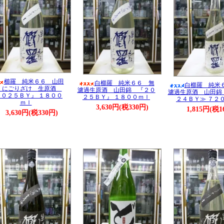
櫛羅 純米６６ 山田
白櫛羅 純米６６ 無
白櫛羅 純米
 にごりざけ 生原酒
濾過生原酒 山田錦 『２０
濾過生原酒 山田錦
２０２５ＢＹ』 １８００
２５ＢＹ』 １８００ｍｌ
２４ＢＹ≫ ７２
ｍｌ
3,630円(税330円)
1,815円(税1
3,630円(税330円)