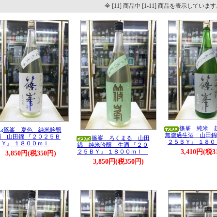
全 [11] 商品中 [1-11] 商品を表示していま
篠峯 純米
篠峯 夏色 純米吟醸
無濾過生酒 山田錦
酒 山田錦 『２０２５Ｂ
篠峯 ろくまる 山田
２５ＢＹ』 １８０
Ｙ』 １８００ｍｌ
錦 純米吟醸 生酒 『２０
3,410円(税3
２５ＢＹ』 １８００ｍｌ
3,850円(税350円)
3,850円(税350円)