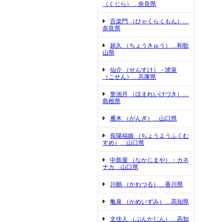
（くじら）…奈良県
百楽門 （ひゃくらくもん）…
奈良県
超久 （ちょうきゅう）…和歌
山県
仙介 （せんすけ）・琥泉
（こせん）…兵庫県
誉池月 （ほまれいけづき）…
島根県
雁木 （がんぎ）…山口県
長陽福娘 （ちょうようふくむ
すめ）…山口県
中島屋 （なかじまや）・カネ
ナカ…山口県
川鶴 （かわつる）…香川県
亀泉 （かめいずみ）…高知県
文佳人 （ぶんかじん）…高知