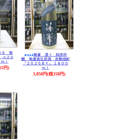
６６ 無
篠峯 凛々 純米吟
 ≪２０
醸 無濾過生原酒 赤磐雄町
０ｍｌ
『２０２５ＢＹ』 １８００
65円)
ｍｌ
3,850円(税350円)