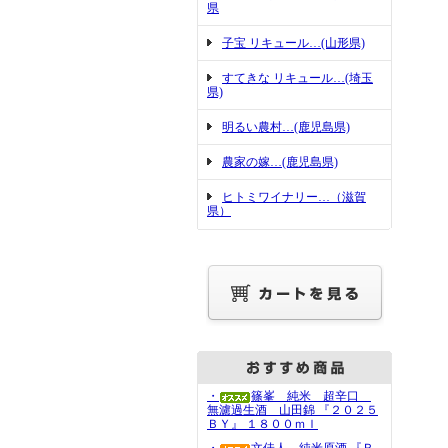
県
子宝 リキュール…(山形県)
すてきな リキュール…(埼玉
県)
明るい農村…(鹿児島県)
農家の嫁…(鹿児島県)
ヒトミワイナリー…（滋賀
県）
・
篠峯 純米 超辛口
無濾過生酒 山田錦 『２０２５
ＢＹ』 １８００ｍｌ