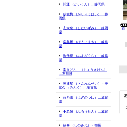
開運 （かいうん）…静岡県
臥龍梅 （がりゅうばい）…静
岡県
志太泉 （しだいずみ）…静岡
酒
県
房島屋 （ぼうじまや）…岐阜
県
御代櫻 （みよざくら）…岐阜
県
常きげん （じょうきげん）
…石川県
三連星 （さんれんせい）・美
冨久 （みふく）…滋賀県
萩乃露 （はぎのつゆ）…滋賀
県
不老泉 （ふろうせん）…滋賀
県
篠峯 （しのみね）・櫛羅