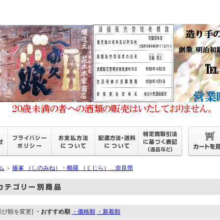
ム
篠峯 （しのみね）・櫛羅 （くじら）…奈良県
＞
並び順を変更]
・おすすめ順
・価格順
・新着順