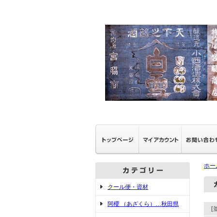
ホー
クール便・資材
阿櫻 （あざくら）…秋田県
[