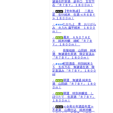
濾過生貯原酒 超辛口 五百万
石 『Ｒ７ＢＹ』 １８００ｍｌ
・
【壱年熟成】 二黒土
星 生ﾓﾄ純米 生酒 ≪Ｒ６ＢＹ
≫ １８００ｍｌ
・
たかちよ 青 おりがら
み 火入れ 扁平精米 １８００
ｍｌ
・
雁木 ＡＮＯＴＨＥ
Ｒ 純米吟醸 雄町 『Ｒ７Ｂ
Ｙ』 １８００ｍｌ
・
長陽福娘 山田錦 純米
酒 無濾過生原酒 限定直汲み
『Ｒ７ＢＹ』 １８００ｍｌ
・
町田酒造 特別純米５
５ 五百万石 無濾過生酒 限
定直汲み 『Ｒ７ＢＹ』 １８００
ml
・
開運 無濾過 純米生
酒 山田錦 『Ｒ７ＢＹ』 １８０
０ｍｌ
・
開運 特別本醸造 し
ぼりたて 生原酒 『Ｒ７ＢＹ』
１８００ｍｌ
・
≪令和６年酒造年度≫
不老泉 山廃仕込 純米吟醸