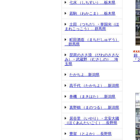
七水 （しちすい）…栃木県
若駒 （わかこま）…栃木県
土田 （つちだ）・誉国光（ほ
まれこっこう）…群馬県
町田酒造 （まちだしゅぞう）
…群馬県
琵琶のささ浪 （びわのささな
錦
み）・武蔵野 （むさしの）…埼
『
玉県
たかちよ…新潟県
高千代 （たかちよ）…新潟県
巻機 （まきはた）…新潟県
真野鶴 （まのつる）…新潟県
居谷里 （いやり）・北安大國
（ほくあんたいごく）…長野県
豊賀 （とよか）…長野県