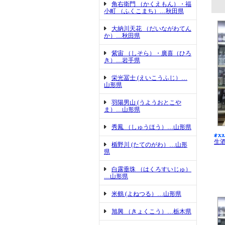
角右衛門 （かくえもん）・福
小町 （ふくこまち）…秋田県
大納川天花 （だいながわてん
か）…秋田県
紫宙 （しそら）・廣喜（ひろ
き）…岩手県
栄光冨士 (えいこうふじ）…
山形県
羽陽男山 (うようおとこや
ま）…山形県
秀鳳 （しゅうほう）…山形県
生
楯野川 (たてのがわ）…山形
県
白露垂珠 （はくろすいじゅ）
…山形県
米鶴 (よねつる）…山形県
旭興 （きょくこう）…栃木県