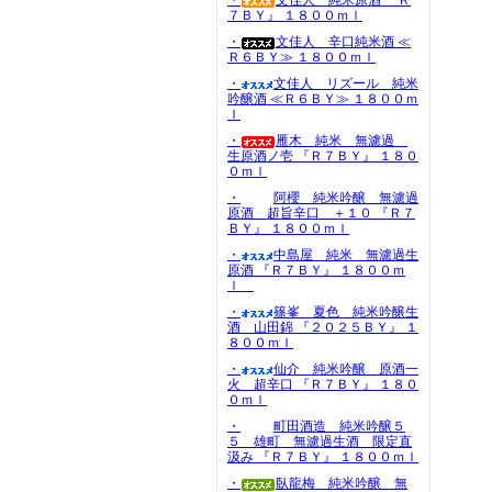
・
文佳人 純米原酒 『Ｒ
７ＢＹ』 １８００ｍｌ
・
文佳人 辛口純米酒 ≪
Ｒ６ＢＹ≫ １８００ｍｌ
・
文佳人 リズール 純米
吟醸酒 ≪Ｒ６ＢＹ≫ １８００ｍ
ｌ
・
雁木 純米 無濾過
生原酒ノ壱 『Ｒ７ＢＹ』 １８０
０ｍｌ
・
阿櫻 純米吟醸 無濾過
原酒 超旨辛口 ＋１０ 『Ｒ７
ＢＹ』 １８００ｍｌ
・
中島屋 純米 無濾過生
原酒 『Ｒ７ＢＹ』 １８００ｍ
ｌ
・
篠峯 夏色 純米吟醸生
酒 山田錦 『２０２５ＢＹ』 １
８００ｍｌ
・
仙介 純米吟醸 原酒一
火 超辛口 『Ｒ７ＢＹ』 １８０
０ｍｌ
・
町田酒造 純米吟醸５
５ 雄町 無濾過生酒 限定直
汲み 『Ｒ７ＢＹ』 １８００ｍｌ
・
臥龍梅 純米吟醸 無