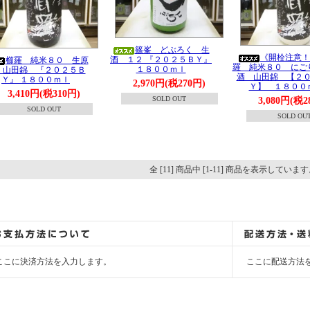
篠峯 どぶろく 生
《開栓注意！
酒 １２ 『２０２５ＢＹ』
櫛羅 純米８０ 生原
羅 純米８０ にご
１８００ｍｌ
 山田錦 『２０２５Ｂ
酒 山田錦 【２
Ｙ』 １８００ｍｌ
2,970円(税270円)
Ｙ】 １８００
3,410円(税310円)
SOLD OUT
3,080円(税2
SOLD OUT
SOLD OU
全 [11] 商品中 [1-11] 商品を表示していま
ここに決済方法を入力します。
ここに配送方法