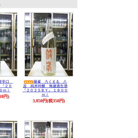
す。
 超辛口
篠峯 ろくまる 八
 『２０
反 純米吟醸 無濾過生酒
０ｍｌ
『２０２５ＢＹ』 １８００
ｍｌ
10円)
3,850円(税350円)