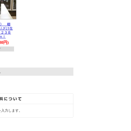
》 櫛
りざけ生
０２３Ｂ
ｍｌ
80円)
T
す。
を入力します。