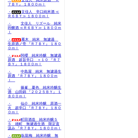
・
文佳人 純米原酒 『Ｒ
７ＢＹ』 １８００ｍｌ
・
文佳人 辛口純米酒 ≪
Ｒ６ＢＹ≫ １８００ｍｌ
・
文佳人 リズール 純米
吟醸酒 ≪Ｒ６ＢＹ≫ １８００ｍ
ｌ
・
雁木 純米 無濾過
生原酒ノ壱 『Ｒ７ＢＹ』 １８０
０ｍｌ
・
阿櫻 純米吟醸 無濾過
原酒 超旨辛口 ＋１０ 『Ｒ７
ＢＹ』 １８００ｍｌ
・
中島屋 純米 無濾過生
原酒 『Ｒ７ＢＹ』 １８００ｍ
ｌ
・
篠峯 夏色 純米吟醸生
酒 山田錦 『２０２５ＢＹ』 １
８００ｍｌ
・
仙介 純米吟醸 原酒一
火 超辛口 『Ｒ７ＢＹ』 １８０
０ｍｌ
・
町田酒造 純米吟醸５
５ 雄町 無濾過生酒 限定直
汲み 『Ｒ７ＢＹ』 １８００ｍｌ
・
臥龍梅 純米吟醸 無