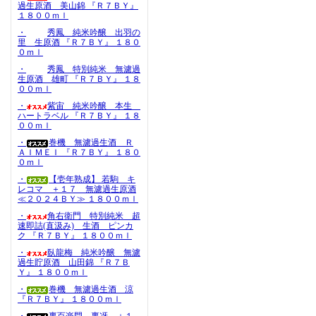
過生原酒 美山錦 『Ｒ７ＢＹ』
１８００ｍｌ
・
秀鳳 純米吟醸 出羽の
里 生原酒 『Ｒ７ＢＹ』 １８０
０ｍｌ
・
秀鳳 特別純米 無濾過
生原酒 雄町 『Ｒ７ＢＹ』 １８
００ｍｌ
・
紫宙 純米吟醸 本生
ハートラベル 『Ｒ７ＢＹ』 １８
００ｍｌ
・
巻機 無濾過生酒 Ｒ
ＡＩＭＥＩ 『Ｒ７ＢＹ』 １８０
０ｍｌ
・
【壱年熟成】 若駒 キ
レコマ ＋１７ 無濾過生原酒
≪２０２４ＢＹ≫ １８００ｍｌ
・
角右衛門 特別純米 超
速即詰(直汲み) 生酒 ピンカ
ク 『Ｒ７ＢＹ』 １８００ｍｌ
・
臥龍梅 純米吟醸 無濾
過生貯原酒 山田錦 『Ｒ７Ｂ
Ｙ』 １８００ｍｌ
・
巻機 無濾過生酒 涼
『Ｒ７ＢＹ』 １８００ｍｌ