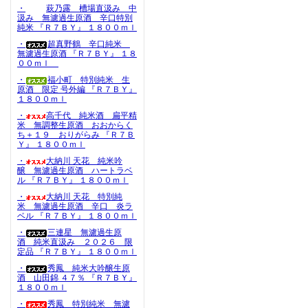
・
萩乃露 槽場直汲み 中
汲み 無濾過生原酒 辛口特別
純米 『Ｒ７ＢＹ』 １８００ｍｌ
・
超真野鶴 辛口純米
無濾過生原酒 『Ｒ７ＢＹ』 １８
００ｍｌ
・
福小町 特別純米 生
原酒 限定 号外編 『Ｒ７ＢＹ』
１８００ｍｌ
・
高千代 純米酒 扁平精
米 無調整生原酒 おおからく
ち＋１９ おりがらみ 『Ｒ７Ｂ
Ｙ』 １８００ｍｌ
・
大納川 天花 純米吟
醸 無濾過生原酒 ハートラベ
ル 『Ｒ７ＢＹ』 １８００ｍｌ
・
大納川 天花 特別純
米 無濾過生原酒 辛口 炎ラ
ベル 『Ｒ７ＢＹ』 １８００ｍｌ
・
三連星 無濾過生原
酒 純米直汲み ２０２６ 限
定品 『Ｒ７ＢＹ』 １８００ｍｌ
・
秀鳳 純米大吟醸生原
酒 山田錦 ４７％ 『Ｒ７ＢＹ』
１８００ｍｌ
・
秀鳳 特別純米 無濾