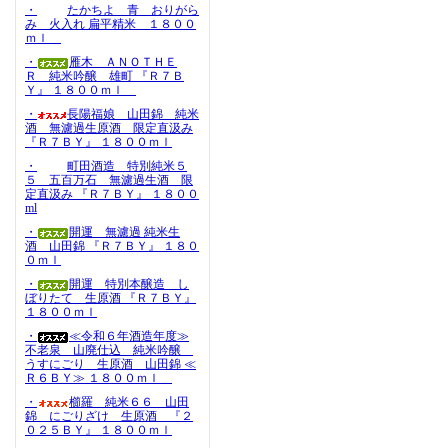
・
たかちよ 青 おりがら
み 火入れ 扁平精米 １８００
ｍｌ
・
雁木 ＡＮＯＴＨＥ
Ｒ 純米吟醸 雄町 『Ｒ７Ｂ
Ｙ』 １８００ｍｌ
・
長陽福娘 山田錦 純米
酒 無濾過生原酒 限定直汲み
『Ｒ７ＢＹ』 １８００ｍｌ
・
町田酒造 特別純米５
５ 五百万石 無濾過生酒 限
定直汲み 『Ｒ７ＢＹ』 １８００
ml
・
開運 無濾過 純米生
酒 山田錦 『Ｒ７ＢＹ』 １８０
０ｍｌ
・
開運 特別本醸造 し
ぼりたて 生原酒 『Ｒ７ＢＹ』
１８００ｍｌ
・
≪令和６年酒造年度≫
不老泉 山廃仕込 純米吟醸
うすにごり 生原酒 山田錦 ≪
Ｒ６ＢＹ≫ １８００ｍｌ
・
櫛羅 純米６６ 山田
錦 にごりざけ 生原酒 『２
０２５ＢＹ』 １８００ｍｌ