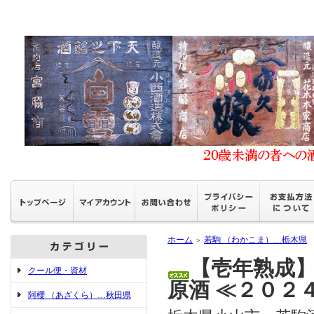
ホーム
若駒 （わかこま）…栃木県
＞
【壱年熟成】
クール便・資材
原酒 ≪２０２
阿櫻 （あざくら）…秋田県