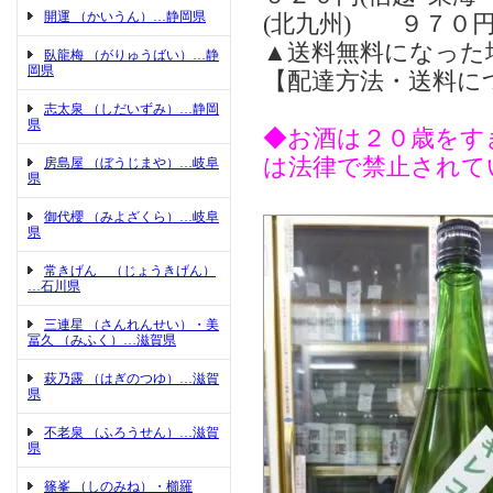
開運 （かいうん）…静岡県
(北九州) ９７０円
▲送料無料になった
臥龍梅 （がりゅうばい）…静
岡県
【配達方法・送料に
志太泉 （しだいずみ）…静岡
県
◆お酒は２０歳をす
は法律で禁止されて
房島屋 （ぼうじまや）…岐阜
県
御代櫻 （みよざくら）…岐阜
県
常きげん （じょうきげん）
…石川県
三連星 （さんれんせい）・美
冨久 （みふく）…滋賀県
萩乃露 （はぎのつゆ）…滋賀
県
不老泉 （ふろうせん）…滋賀
県
篠峯 （しのみね）・櫛羅