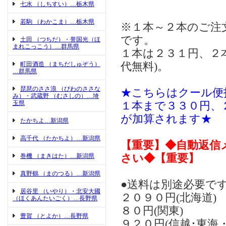
七水 （しちすい）…栃木県
若駒 （わかこま）…栃木県
※１本～２本のご注
です。
土田 （つちだ）・誉国光（ほ
まれこっこう）…群馬県
１本は２３１円、２
町田酒造 （まちだしゅぞう）
代無料)。
…群馬県
琵琶のささ浪 （びわのささな
★こちらはクール便
み）・武蔵野 （むさしの）…埼
玉県
１本まで３３０円、
が加算されます★
たかちよ…新潟県
高千代 （たかちよ）…新潟県
【重要】◆自動返信
巻機 （まきはた）…新潟県
さい◆【重要】
真野鶴 （まのつる）…新潟県
●送料は別途必要です
居谷里 （いやり）・北安大國
２０９０円(北海道
（ほくあんたいごく）…長野県
８０円(関東)
豊賀 （とよか）…長野県
９２０円(信越･東海