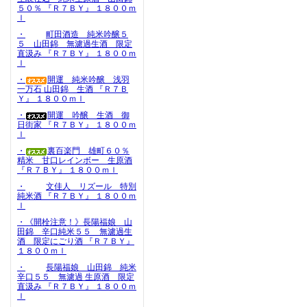
５０％ 『Ｒ７ＢＹ』 １８００ｍ
ｌ
・
町田酒造 純米吟醸５
５ 山田錦 無濾過生酒 限定
直汲み 『Ｒ７ＢＹ』 １８００ｍ
ｌ
・
開運 純米吟醸 浅羽
一万石 山田錦 生酒 『Ｒ７Ｂ
Ｙ』 １８００ｍｌ
・
開運 吟醸 生酒 御
日街家 『Ｒ７ＢＹ』 １８００ｍ
ｌ
・
裏百楽門 雄町６０％
精米 甘口レインボー 生原酒
『Ｒ７ＢＹ』 １８００ｍｌ
・
文佳人 リズール 特別
純米酒 『Ｒ７ＢＹ』 １８００ｍ
ｌ
・《開栓注意！》長陽福娘 山
田錦 辛口純米５５ 無濾過生
酒 限定にごり酒 『Ｒ７ＢＹ』
１８００ｍｌ
・
長陽福娘 山田錦 純米
辛口５５ 無濾過 生原酒 限定
直汲み 『Ｒ７ＢＹ』 １８００ｍ
ｌ