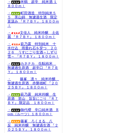
・
米鶴 超辛 純米酒 １
８００ｍｌ
・
町田酒造 特別純米５
５ 美山錦 無濾過生酒 限定
直汲み 『Ｒ７ＢＹ』 １８００ｍ
ｌ
・
文佳人 純米吟醸 土佐
麗 『Ｒ７ＢＹ』 １８００ｍｌ
・
萩乃露 特別純米 十
水仕込 雨垂れ石を穿つ ２０
２６ うすにごり生酒～しずり
雪～ 『Ｒ７ＢＹ』 １８００ｍｌ
・
カネナカ 生酛純米
無濾過生原酒 超辛口 『Ｒ７Ｂ
Ｙ』 １８００ｍｌ
・
篠峯 凛々 純米吟醸
無濾過生原酒 赤磐雄町 『２０
２５ＢＹ』 １８００ｍｌ
・
萩乃露 純米吟醸 生
原酒 里山 旨旨にごり 『Ｒ７
ＢＹ』 限定品 １８００ｍｌ
・
御代櫻 辛口純米酒 R
oots（ルーツ）１８００ｍｌ
・
篠峯 ろくまる 八
反 純米吟醸 無濾過生酒 『２
０２５ＢＹ』 １８００ｍｌ