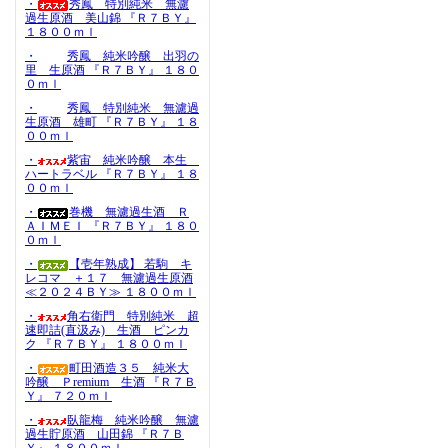
・
秀鳳 特別純米 無濾
過生原酒 美山錦 『Ｒ７ＢＹ』
１８００ｍｌ
・
秀鳳 純米吟醸 出羽の
里 生原酒 『Ｒ７ＢＹ』 １８０
０ｍｌ
・
秀鳳 特別純米 無濾過
生原酒 雄町 『Ｒ７ＢＹ』 １８
００ｍｌ
・
紫宙 純米吟醸 本生
ハートラベル 『Ｒ７ＢＹ』 １８
００ｍｌ
・
巻機 無濾過生酒 Ｒ
ＡＩＭＥＩ 『Ｒ７ＢＹ』 １８０
０ｍｌ
・
【壱年熟成】 若駒 キ
レコマ ＋１７ 無濾過生原酒
≪２０２４ＢＹ≫ １８００ｍｌ
・
角右衛門 特別純米 超
速即詰(直汲み) 生酒 ピンカ
ク 『Ｒ７ＢＹ』 １８００ｍｌ
・
町田酒造３５ 純米大
吟醸 Ｐremium 生酒 『Ｒ７Ｂ
Ｙ』 ７２０ｍｌ
・
臥龍梅 純米吟醸 無濾
過生貯原酒 山田錦 『Ｒ７Ｂ