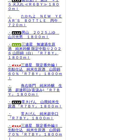
・
裏百楽門 裏冴 ＋１
５ 火入れ ≪Ｒ６ＢＹ≫ １８０
０ｍｌ
・
たかちよ ＮＥＷ ＹＥ
ＡＲ’Ｓ ＢＯＴＴＬＥ 丙午
７２０ｍｌ
・
男山 ２０２５ふゆ
山川光男 １８００ｍｌ
・
三連星 無濾過生原
酒 純米吟醸 限定中取り２０２
６ 山田錦（白） 『Ｒ７ＢＹ』
１８００ｍｌ
・
三連星 限定番外編Ⅰ
生酛仕込 純米生原酒 山田錦
６０％ 『Ｒ７ＢＹ』 １８００ｍ
ｌ
・
角右衛門 純米吟醸 生
酒 超速即詰(直汲み) 『Ｒ７Ｂ
Ｙ』 １８００ｍｌ
・
常きげん 山廃純米生
原酒 『Ｒ７ＢＹ』 １８００ｍｌ
・
常きげん 純米超辛口
『Ｒ７ＢＹ』 １８００ｍｌ
・
三連星 限定番外編Ⅱ
生酛仕込 純米生原酒 山田錦
７０％ 『Ｒ７ＢＹ』 １８００ｍ
ｌ