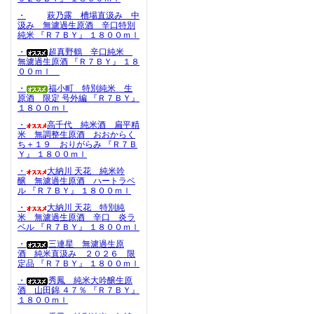
・
萩乃露 槽場直汲み 中
汲み 無濾過生原酒 辛口特別
純米 『Ｒ７ＢＹ』 １８００ｍｌ
・
超真野鶴 辛口純米
無濾過生原酒 『Ｒ７ＢＹ』 １８
００ｍｌ
・
福小町 特別純米 生
原酒 限定 号外編 『Ｒ７ＢＹ』
１８００ｍｌ
・
高千代 純米酒 扁平精
米 無調整生原酒 おおからく
ち＋１９ おりがらみ 『Ｒ７Ｂ
Ｙ』 １８００ｍｌ
・
大納川 天花 純米吟
醸 無濾過生原酒 ハートラベ
ル 『Ｒ７ＢＹ』 １８００ｍｌ
・
大納川 天花 特別純
米 無濾過生原酒 辛口 炎ラ
ベル 『Ｒ７ＢＹ』 １８００ｍｌ
・
三連星 無濾過生原
酒 純米直汲み ２０２６ 限
定品 『Ｒ７ＢＹ』 １８００ｍｌ
・
秀鳳 純米大吟醸生原
酒 山田錦 ４７％ 『Ｒ７ＢＹ』
１８００ｍｌ