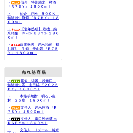
・
仙介 特別純米 樽酒
『Ｒ７ＢＹ』 １８００ｍｌ
・
仙介 純米 ＲＯＣＫ
無濾過生原酒 『Ｒ７ＢＹ』 １８
００ｍｌ
・
【壱年熟成】 巻機 純
米吟醸 吟 ≪Ｒ６ＢＹ≫ １８０
０ｍｌ
・
白露垂珠 純米吟醸 初
しぼり 生酒 美山錦 『Ｒ７Ｂ
Ｙ』 １８００ｍｌ
・
篠峯 純米 超辛口
無濾過生酒 山田錦 『２０２５
ＢＹ』 １８００ｍｌ
・
本格芋焼酎 明るい農
村 ２５度 １８００ｍｌ
・
文佳人 純米原酒 『Ｒ
７ＢＹ』 １８００ｍｌ
・
文佳人 辛口純米酒 ≪
Ｒ６ＢＹ≫ １８００ｍｌ
・
文佳人 リズール 純米