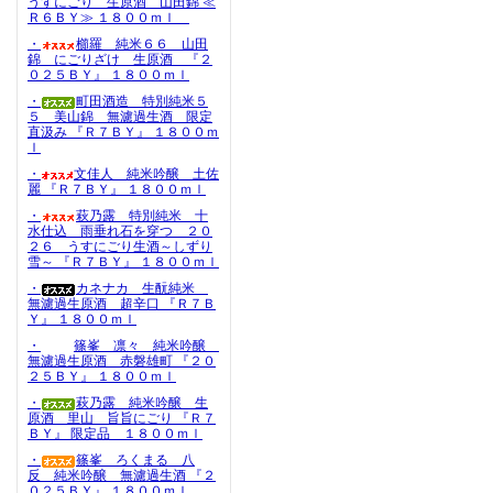
うすにごり 生原酒 山田錦 ≪
Ｒ６ＢＹ≫ １８００ｍｌ
・
櫛羅 純米６６ 山田
錦 にごりざけ 生原酒 『２
０２５ＢＹ』 １８００ｍｌ
・
町田酒造 特別純米５
５ 美山錦 無濾過生酒 限定
直汲み 『Ｒ７ＢＹ』 １８００ｍ
ｌ
・
文佳人 純米吟醸 土佐
麗 『Ｒ７ＢＹ』 １８００ｍｌ
・
萩乃露 特別純米 十
水仕込 雨垂れ石を穿つ ２０
２６ うすにごり生酒～しずり
雪～ 『Ｒ７ＢＹ』 １８００ｍｌ
・
カネナカ 生酛純米
無濾過生原酒 超辛口 『Ｒ７Ｂ
Ｙ』 １８００ｍｌ
・
篠峯 凛々 純米吟醸
無濾過生原酒 赤磐雄町 『２０
２５ＢＹ』 １８００ｍｌ
・
萩乃露 純米吟醸 生
原酒 里山 旨旨にごり 『Ｒ７
ＢＹ』 限定品 １８００ｍｌ
・
篠峯 ろくまる 八
反 純米吟醸 無濾過生酒 『２
０２５ＢＹ』 １８００ｍｌ