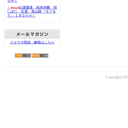
０ｍｌ
・
白露垂珠 純米吟醸 初
しぼり 生酒 美山錦 『Ｒ７Ｂ
Ｙ』 １８００ｍｌ
メルマガ登録・解除はこちら
Ｃopyright(c)2