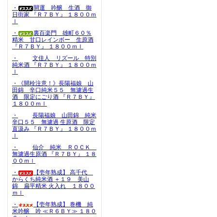
・
開運 吟醸 生酒 御
日街家 『Ｒ７ＢＹ』 １８００ｍ
ｌ
・
裏百楽門 雄町６０％
精米 甘口レインボー 生原酒
『Ｒ７ＢＹ』 １８００ｍｌ
・
文佳人 リズール 特別
純米酒 『Ｒ７ＢＹ』 １８００ｍ
ｌ
・《開栓注意！》長陽福娘 山
田錦 辛口純米５５ 無濾過生
酒 限定にごり酒 『Ｒ７ＢＹ』
１８００ｍｌ
・
長陽福娘 山田錦 純米
辛口５５ 無濾過 生原酒 限定
直汲み 『Ｒ７ＢＹ』 １８００ｍ
ｌ
・
仙介 純米 ＲＯＣＫ
無濾過生原酒 『Ｒ７ＢＹ』 １８
００ｍｌ
・
【壱年熟成】 高千代
からくち純米酒 ＋１９ 美山
錦 扁平精米 火入れ １８００
ｍｌ
・
【壱年熟成】 巻機 純
米吟醸 吟 ≪Ｒ６ＢＹ≫ １８０