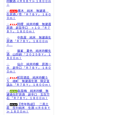
吟醸酒 ≪Ｒ６ＢＹ≫ １８００ｍ
ｌ
・
雁木 純米 無濾過
生原酒ノ壱 『Ｒ７ＢＹ』 １８０
０ｍｌ
・
阿櫻 純米吟醸 無濾過
原酒 超旨辛口 ＋１０ 『Ｒ７
ＢＹ』 １８００ｍｌ
・
中島屋 純米 無濾過生
原酒 『Ｒ７ＢＹ』 １８００ｍ
ｌ
・
篠峯 夏色 純米吟醸生
酒 山田錦 『２０２５ＢＹ』 １
８００ｍｌ
・
仙介 純米吟醸 原酒一
火 超辛口 『Ｒ７ＢＹ』 １８０
０ｍｌ
・
町田酒造 純米吟醸５
５ 雄町 無濾過生酒 限定直
汲み 『Ｒ７ＢＹ』 １８００ｍｌ
・
臥龍梅 純米吟醸 無
濾過生貯原酒 超辛口 五百万
石 『Ｒ７ＢＹ』 １８００ｍｌ
・
【壱年熟成】 二黒土
星 生ﾓﾄ純米 生酒 ≪Ｒ６ＢＹ
≫ １８００ｍｌ