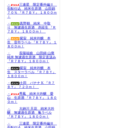
・
三連星 限定番外編Ⅱ
生酛仕込 純米生原酒 山田錦
７０％ 『Ｒ７ＢＹ』 １８００ｍ
ｌ
・
真野鶴 純米 中取
り 無濾過生原酒 赤紋生 『Ｒ
７ＢＹ』 １８００ｍｌ
・
紫宙 純米吟醸 本
生 音符ラベル 『Ｒ７ＢＹ』 １
８００ｍｌ
・
長陽福娘 山田錦 山廃
純米 無濾過生原酒 限定直汲み
『Ｒ７ＢＹ』 １８００ｍｌ
・
紫宙 純米吟醸 本
生 スターラベル 『Ｒ７ＢＹ』
１８００ｍｌ
・
土田 バナナ K 『Ｒ７
ＢＹ』 ７２０ｍｌ
・
秀鳳 純米大吟醸 愛
山 生原酒 『Ｒ７ＢＹ』 １８０
０ｍｌ
・
大納川 天花 純米大吟
醸 無濾過生原酒 亀ラベル
『Ｒ７ＢＹ』 １８００ｍｌ
・
三連星 限定番外編Ⅲ
生酛仕込 純米生原酒 山田錦