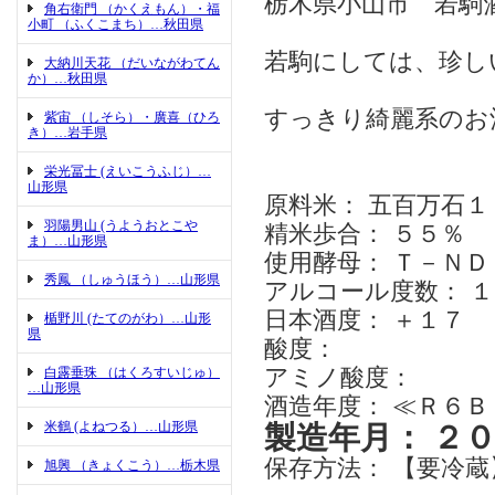
栃木県小山市 若駒
角右衛門 （かくえもん）・福
小町 （ふくこまち）…秋田県
若駒にしては、珍し
大納川天花 （だいながわてん
か）…秋田県
すっきり綺麗系のお
紫宙 （しそら）・廣喜（ひろ
き）…岩手県
栄光冨士 (えいこうふじ）…
山形県
原料米： 五百万石１
羽陽男山 (うようおとこや
精米歩合： ５５％
ま）…山形県
使用酵母： Ｔ－ＮＤ
秀鳳 （しゅうほう）…山形県
アルコール度数： １
日本酒度： ＋１７
楯野川 (たてのがわ）…山形
県
酸度：
白露垂珠 （はくろすいじゅ）
アミノ酸度：
…山形県
酒造年度： ≪Ｒ６ＢＹ≫
米鶴 (よねつる）…山形県
製造年月： ２
保存方法： 【要冷蔵
旭興 （きょくこう）…栃木県