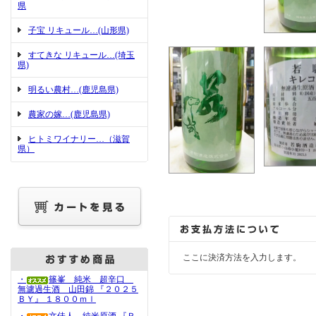
県
子宝 リキュール…(山形県)
すてきな リキュール…(埼玉
県)
明るい農村…(鹿児島県)
農家の嫁…(鹿児島県)
ヒトミワイナリー…（滋賀
県）
ここに決済方法を入力します。
・
篠峯 純米 超辛口
無濾過生酒 山田錦 『２０２５
ＢＹ』 １８００ｍｌ