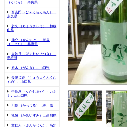
（くじら）…奈良県
百楽門 （ひゃくらくもん）…
奈良県
超久 （ちょうきゅう）…和歌
山県
仙介 （せんすけ）・琥泉
（こせん）…兵庫県
誉池月 （ほまれいけづき）…
島根県
雁木 （がんぎ）…山口県
長陽福娘 （ちょうようふくむ
すめ）…山口県
中島屋 （なかじまや）・カネ
ナカ…山口県
川鶴 （かわつる）…香川県
亀泉 （かめいずみ）…高知県
文佳人 （ぶんかじん）…高知