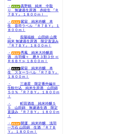
・
真野鶴 純米 中取
り 無濾過生原酒 赤紋生 『Ｒ
７ＢＹ』 １８００ｍｌ
・
紫宙 純米吟醸 本
生 音符ラベル 『Ｒ７ＢＹ』 １
８００ｍｌ
・
長陽福娘 山田錦 山廃
純米 無濾過生原酒 限定直汲み
『Ｒ７ＢＹ』 １８００ｍｌ
・
秀鳳 純米大吟醸原
酒 出羽燦々 磨き３割３分 ≪
Ｒ６ＢＹ≫ １８００ｍｌ
・
紫宙 純米吟醸 本
生 スターラベル 『Ｒ７ＢＹ』
１８００ｍｌ
・
三連星 限定番外編Ⅲ
生酛仕込 純米生原酒 山田錦
５０％ 『Ｒ７ＢＹ』 １８００ｍ
ｌ
・
町田酒造 純米吟醸５
５ 山田錦 無濾過生酒 限定
直汲み 『Ｒ７ＢＹ』 １８００ｍ
ｌ
・
開運 純米吟醸 浅羽
一万石 山田錦 生酒 『Ｒ７Ｂ
Ｙ』 １８００ｍｌ