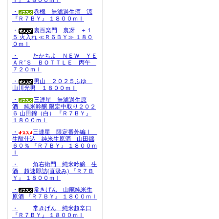
Ｙ』 １８００ｍｌ
・
巻機 無濾過生酒 涼
『Ｒ７ＢＹ』 １８００ｍｌ
・
裏百楽門 裏冴 ＋１
５ 火入れ ≪Ｒ６ＢＹ≫ １８０
０ｍｌ
・
たかちよ ＮＥＷ ＹＥ
ＡＲ’Ｓ ＢＯＴＴＬＥ 丙午
７２０ｍｌ
・
男山 ２０２５ふゆ
山川光男 １８００ｍｌ
・
三連星 無濾過生原
酒 純米吟醸 限定中取り２０２
６ 山田錦（白） 『Ｒ７ＢＹ』
１８００ｍｌ
・
三連星 限定番外編Ⅰ
生酛仕込 純米生原酒 山田錦
６０％ 『Ｒ７ＢＹ』 １８００ｍ
ｌ
・
角右衛門 純米吟醸 生
酒 超速即詰(直汲み) 『Ｒ７Ｂ
Ｙ』 １８００ｍｌ
・
常きげん 山廃純米生
原酒 『Ｒ７ＢＹ』 １８００ｍｌ
・
常きげん 純米超辛口
『Ｒ７ＢＹ』 １８００ｍｌ