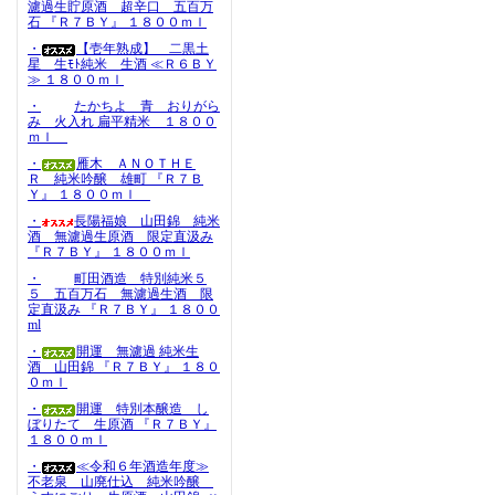
濾過生貯原酒 超辛口 五百万
石 『Ｒ７ＢＹ』 １８００ｍｌ
・
【壱年熟成】 二黒土
星 生ﾓﾄ純米 生酒 ≪Ｒ６ＢＹ
≫ １８００ｍｌ
・
たかちよ 青 おりがら
み 火入れ 扁平精米 １８００
ｍｌ
・
雁木 ＡＮＯＴＨＥ
Ｒ 純米吟醸 雄町 『Ｒ７Ｂ
Ｙ』 １８００ｍｌ
・
長陽福娘 山田錦 純米
酒 無濾過生原酒 限定直汲み
『Ｒ７ＢＹ』 １８００ｍｌ
・
町田酒造 特別純米５
５ 五百万石 無濾過生酒 限
定直汲み 『Ｒ７ＢＹ』 １８００
ml
・
開運 無濾過 純米生
酒 山田錦 『Ｒ７ＢＹ』 １８０
０ｍｌ
・
開運 特別本醸造 し
ぼりたて 生原酒 『Ｒ７ＢＹ』
１８００ｍｌ
・
≪令和６年酒造年度≫
不老泉 山廃仕込 純米吟醸