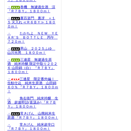
Ｙ』 １８００ｍｌ
・
巻機 無濾過生酒 涼
『Ｒ７ＢＹ』 １８００ｍｌ
・
裏百楽門 裏冴 ＋１
５ 火入れ ≪Ｒ６ＢＹ≫ １８０
０ｍｌ
・
たかちよ ＮＥＷ ＹＥ
ＡＲ’Ｓ ＢＯＴＴＬＥ 丙午
７２０ｍｌ
・
男山 ２０２５ふゆ
山川光男 １８００ｍｌ
・
三連星 無濾過生原
酒 純米吟醸 限定中取り２０２
６ 山田錦（白） 『Ｒ７ＢＹ』
１８００ｍｌ
・
三連星 限定番外編Ⅰ
生酛仕込 純米生原酒 山田錦
６０％ 『Ｒ７ＢＹ』 １８００ｍ
ｌ
・
角右衛門 純米吟醸 生
酒 超速即詰(直汲み) 『Ｒ７Ｂ
Ｙ』 １８００ｍｌ
・
常きげん 山廃純米生
原酒 『Ｒ７ＢＹ』 １８００ｍｌ
・
常きげん 純米超辛口
『Ｒ７ＢＹ』 １８００ｍｌ