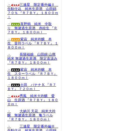
・
三連星 限定番外編Ⅱ
生酛仕込 純米生原酒 山田錦
７０％ 『Ｒ７ＢＹ』 １８００ｍ
ｌ
・
真野鶴 純米 中取
り 無濾過生原酒 赤紋生 『Ｒ
７ＢＹ』 １８００ｍｌ
・
紫宙 純米吟醸 本
生 音符ラベル 『Ｒ７ＢＹ』 １
８００ｍｌ
・
長陽福娘 山田錦 山廃
純米 無濾過生原酒 限定直汲み
『Ｒ７ＢＹ』 １８００ｍｌ
・
紫宙 純米吟醸 本
生 スターラベル 『Ｒ７ＢＹ』
１８００ｍｌ
・
土田 バナナ K 『Ｒ７
ＢＹ』 ７２０ｍｌ
・
秀鳳 純米大吟醸 愛
山 生原酒 『Ｒ７ＢＹ』 １８０
０ｍｌ
・
大納川 天花 純米大吟
醸 無濾過生原酒 亀ラベル
『Ｒ７ＢＹ』 １８００ｍｌ
・
三連星 限定番外編Ⅲ
生酛仕込 純米生原酒 山田錦