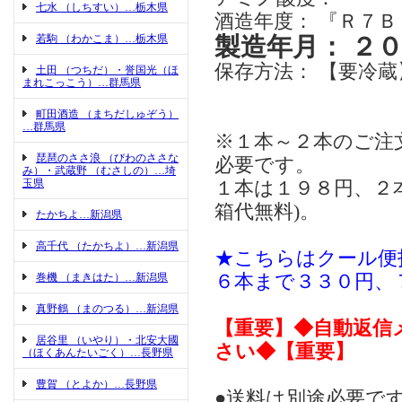
七水 （しちすい）…栃木県
酒造年度： 『Ｒ７ＢＹ(
若駒 （わかこま）…栃木県
製造年月： ２
保存方法： 【要冷蔵
土田 （つちだ）・誉国光（ほ
まれこっこう）…群馬県
町田酒造 （まちだしゅぞう）
…群馬県
※１本～２本のご注
琵琶のささ浪 （びわのささな
必要です。
み）・武蔵野 （むさしの）…埼
玉県
１本は１９８円、２
箱代無料)。
たかちよ…新潟県
高千代 （たかちよ）…新潟県
★こちらはクール便
巻機 （まきはた）…新潟県
６本まで３３０円、
真野鶴 （まのつる）…新潟県
【重要】◆自動返信
居谷里 （いやり）・北安大國
さい◆【重要】
（ほくあんたいごく）…長野県
豊賀 （とよか）…長野県
●送料は別途必要です