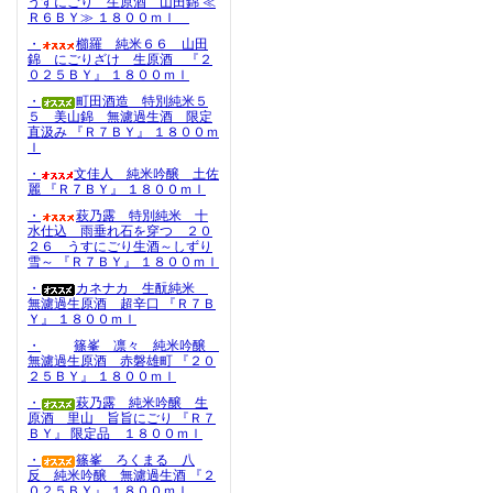
うすにごり 生原酒 山田錦 ≪
Ｒ６ＢＹ≫ １８００ｍｌ
・
櫛羅 純米６６ 山田
錦 にごりざけ 生原酒 『２
０２５ＢＹ』 １８００ｍｌ
・
町田酒造 特別純米５
５ 美山錦 無濾過生酒 限定
直汲み 『Ｒ７ＢＹ』 １８００ｍ
ｌ
・
文佳人 純米吟醸 土佐
麗 『Ｒ７ＢＹ』 １８００ｍｌ
・
萩乃露 特別純米 十
水仕込 雨垂れ石を穿つ ２０
２６ うすにごり生酒～しずり
雪～ 『Ｒ７ＢＹ』 １８００ｍｌ
・
カネナカ 生酛純米
無濾過生原酒 超辛口 『Ｒ７Ｂ
Ｙ』 １８００ｍｌ
・
篠峯 凛々 純米吟醸
無濾過生原酒 赤磐雄町 『２０
２５ＢＹ』 １８００ｍｌ
・
萩乃露 純米吟醸 生
原酒 里山 旨旨にごり 『Ｒ７
ＢＹ』 限定品 １８００ｍｌ
・
篠峯 ろくまる 八
反 純米吟醸 無濾過生酒 『２
０２５ＢＹ』 １８００ｍｌ