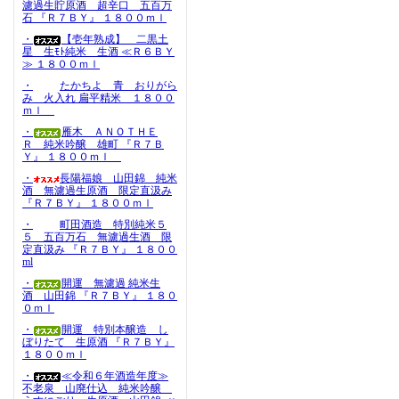
濾過生貯原酒 超辛口 五百万
石 『Ｒ７ＢＹ』 １８００ｍｌ
・
【壱年熟成】 二黒土
星 生ﾓﾄ純米 生酒 ≪Ｒ６ＢＹ
≫ １８００ｍｌ
・
たかちよ 青 おりがら
み 火入れ 扁平精米 １８００
ｍｌ
・
雁木 ＡＮＯＴＨＥ
Ｒ 純米吟醸 雄町 『Ｒ７Ｂ
Ｙ』 １８００ｍｌ
・
長陽福娘 山田錦 純米
酒 無濾過生原酒 限定直汲み
『Ｒ７ＢＹ』 １８００ｍｌ
・
町田酒造 特別純米５
５ 五百万石 無濾過生酒 限
定直汲み 『Ｒ７ＢＹ』 １８００
ml
・
開運 無濾過 純米生
酒 山田錦 『Ｒ７ＢＹ』 １８０
０ｍｌ
・
開運 特別本醸造 し
ぼりたて 生原酒 『Ｒ７ＢＹ』
１８００ｍｌ
・
≪令和６年酒造年度≫
不老泉 山廃仕込 純米吟醸