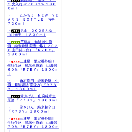
・
裏百楽門 裏冴 ＋１
５ 火入れ ≪Ｒ６ＢＹ≫ １８０
０ｍｌ
・
たかちよ ＮＥＷ ＹＥ
ＡＲ’Ｓ ＢＯＴＴＬＥ 丙午
７２０ｍｌ
・
男山 ２０２５ふゆ
山川光男 １８００ｍｌ
・
三連星 無濾過生原
酒 純米吟醸 限定中取り２０２
６ 山田錦（白） 『Ｒ７ＢＹ』
１８００ｍｌ
・
三連星 限定番外編Ⅰ
生酛仕込 純米生原酒 山田錦
６０％ 『Ｒ７ＢＹ』 １８００ｍ
ｌ
・
角右衛門 純米吟醸 生
酒 超速即詰(直汲み) 『Ｒ７Ｂ
Ｙ』 １８００ｍｌ
・
常きげん 山廃純米生
原酒 『Ｒ７ＢＹ』 １８００ｍｌ
・
常きげん 純米超辛口
『Ｒ７ＢＹ』 １８００ｍｌ
・
三連星 限定番外編Ⅱ
生酛仕込 純米生原酒 山田錦
７０％ 『Ｒ７ＢＹ』 １８００ｍ
ｌ