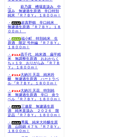
・
萩乃露 槽場直汲み 中
汲み 無濾過生原酒 辛口特別
純米 『Ｒ７ＢＹ』 １８００ｍｌ
・
超真野鶴 辛口純米
無濾過生原酒 『Ｒ７ＢＹ』 １８
００ｍｌ
・
福小町 特別純米 生
原酒 限定 号外編 『Ｒ７ＢＹ』
１８００ｍｌ
・
高千代 純米酒 扁平精
米 無調整生原酒 おおからく
ち＋１９ おりがらみ 『Ｒ７Ｂ
Ｙ』 １８００ｍｌ
・
大納川 天花 純米吟
醸 無濾過生原酒 ハートラベ
ル 『Ｒ７ＢＹ』 １８００ｍｌ
・
大納川 天花 特別純
米 無濾過生原酒 辛口 炎ラ
ベル 『Ｒ７ＢＹ』 １８００ｍｌ
・
三連星 無濾過生原
酒 純米直汲み ２０２６ 限
定品 『Ｒ７ＢＹ』 １８００ｍｌ
・
秀鳳 純米大吟醸生原
酒 山田錦 ４７％ 『Ｒ７ＢＹ』
１８００ｍｌ