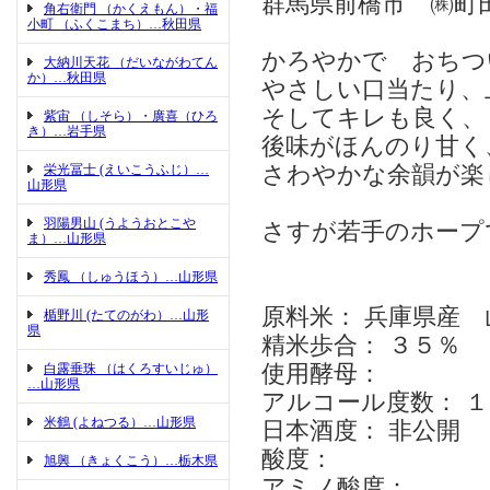
群馬県前橋市 ㈱町
角右衛門 （かくえもん）・福
小町 （ふくこまち）…秋田県
かろやかで おちつ
大納川天花 （だいながわてん
か）…秋田県
やさしい口当たり、
そしてキレも良く、
紫宙 （しそら）・廣喜（ひろ
き）…岩手県
後味がほんのり甘く
栄光冨士 (えいこうふじ）…
さわやかな余韻が楽
山形県
羽陽男山 (うようおとこや
さすが若手のホープ
ま）…山形県
秀鳳 （しゅうほう）…山形県
原料米： 兵庫県産
楯野川 (たてのがわ）…山形
県
精米歩合： ３５％
白露垂珠 （はくろすいじゅ）
使用酵母：
…山形県
アルコール度数： １
米鶴 (よねつる）…山形県
日本酒度： 非公開
酸度：
旭興 （きょくこう）…栃木県
アミノ酸度：