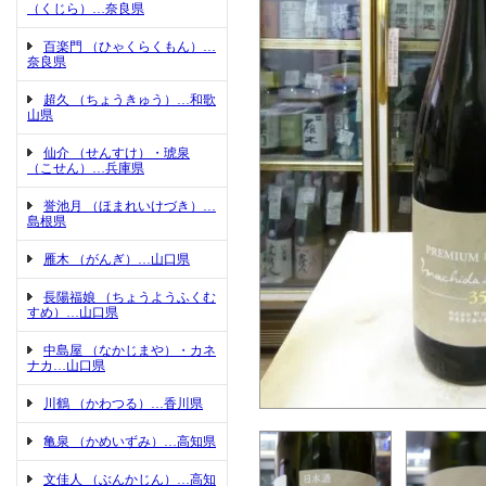
（くじら）…奈良県
百楽門 （ひゃくらくもん）…
奈良県
超久 （ちょうきゅう）…和歌
山県
仙介 （せんすけ）・琥泉
（こせん）…兵庫県
誉池月 （ほまれいけづき）…
島根県
雁木 （がんぎ）…山口県
長陽福娘 （ちょうようふくむ
すめ）…山口県
中島屋 （なかじまや）・カネ
ナカ…山口県
川鶴 （かわつる）…香川県
亀泉 （かめいずみ）…高知県
文佳人 （ぶんかじん）…高知