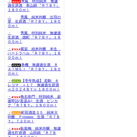
・
秀鳳 特別純米 無濾
過生原酒 美山錦 『Ｒ７ＢＹ』
１８００ｍｌ
・
秀鳳 純米吟醸 出羽の
里 生原酒 『Ｒ７ＢＹ』 １８０
０ｍｌ
・
秀鳳 特別純米 無濾過
生原酒 雄町 『Ｒ７ＢＹ』 １８
００ｍｌ
・
紫宙 純米吟醸 本生
ハートラベル 『Ｒ７ＢＹ』 １８
００ｍｌ
・
巻機 無濾過生酒 Ｒ
ＡＩＭＥＩ 『Ｒ７ＢＹ』 １８０
０ｍｌ
・
【壱年熟成】 若駒 キ
レコマ ＋１７ 無濾過生原酒
≪２０２４ＢＹ≫ １８００ｍｌ
・
角右衛門 特別純米 超
速即詰(直汲み) 生酒 ピンカ
ク 『Ｒ７ＢＹ』 １８００ｍｌ
・
町田酒造３５ 純米大
吟醸 Ｐremium 生酒 『Ｒ７Ｂ
Ｙ』 ７２０ｍｌ
・
臥龍梅 純米吟醸 無濾
過生貯原酒 山田錦 『Ｒ７Ｂ