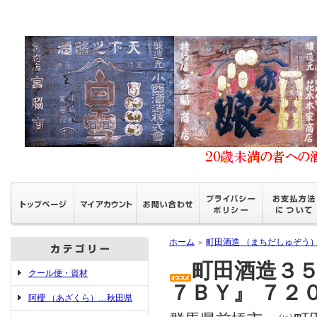
ホーム
町田酒造 （まちだしゅぞう
＞
町田酒造３５
クール便・資材
７ＢＹ』 ７２
阿櫻 （あざくら）…秋田県