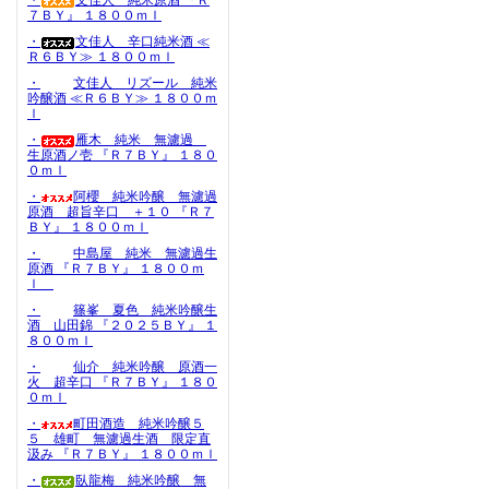
・
文佳人 純米原酒 『Ｒ
７ＢＹ』 １８００ｍｌ
・
文佳人 辛口純米酒 ≪
Ｒ６ＢＹ≫ １８００ｍｌ
・
文佳人 リズール 純米
吟醸酒 ≪Ｒ６ＢＹ≫ １８００ｍ
ｌ
・
雁木 純米 無濾過
生原酒ノ壱 『Ｒ７ＢＹ』 １８０
０ｍｌ
・
阿櫻 純米吟醸 無濾過
原酒 超旨辛口 ＋１０ 『Ｒ７
ＢＹ』 １８００ｍｌ
・
中島屋 純米 無濾過生
原酒 『Ｒ７ＢＹ』 １８００ｍ
ｌ
・
篠峯 夏色 純米吟醸生
酒 山田錦 『２０２５ＢＹ』 １
８００ｍｌ
・
仙介 純米吟醸 原酒一
火 超辛口 『Ｒ７ＢＹ』 １８０
０ｍｌ
・
町田酒造 純米吟醸５
５ 雄町 無濾過生酒 限定直
汲み 『Ｒ７ＢＹ』 １８００ｍｌ
・
臥龍梅 純米吟醸 無