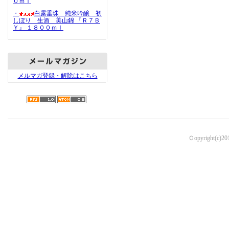
０ｍｌ
・
白露垂珠 純米吟醸 初
しぼり 生酒 美山錦 『Ｒ７Ｂ
Ｙ』 １８００ｍｌ
メルマガ登録・解除はこちら
Ｃopyright(c)2