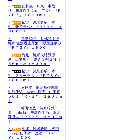
・
真野鶴 純米 中取
り 無濾過生原酒 赤紋生 『Ｒ
７ＢＹ』 １８００ｍｌ
・
紫宙 純米吟醸 本
生 音符ラベル 『Ｒ７ＢＹ』 １
８００ｍｌ
・
長陽福娘 山田錦 山廃
純米 無濾過生原酒 限定直汲み
『Ｒ７ＢＹ』 １８００ｍｌ
・
秀鳳 純米大吟醸原
酒 出羽燦々 磨き３割３分 ≪
Ｒ６ＢＹ≫ １８００ｍｌ
・
紫宙 純米吟醸 本
生 スターラベル 『Ｒ７ＢＹ』
１８００ｍｌ
・
三連星 限定番外編Ⅲ
生酛仕込 純米生原酒 山田錦
５０％ 『Ｒ７ＢＹ』 １８００ｍ
ｌ
・
町田酒造 純米吟醸５
５ 山田錦 無濾過生酒 限定
直汲み 『Ｒ７ＢＹ』 １８００ｍ
ｌ
・
開運 純米吟醸 浅羽
一万石 山田錦 生酒 『Ｒ７Ｂ
Ｙ』 １８００ｍｌ