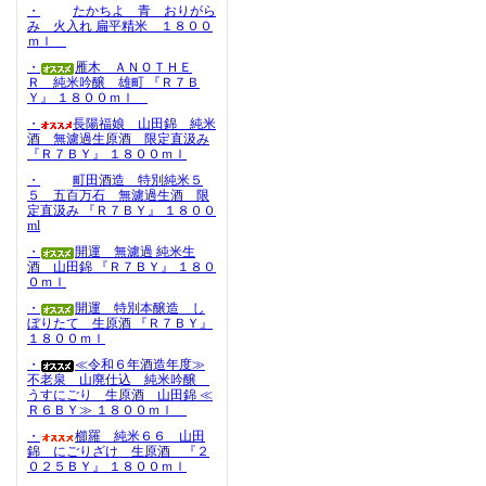
・
たかちよ 青 おりがら
み 火入れ 扁平精米 １８００
ｍｌ
・
雁木 ＡＮＯＴＨＥ
Ｒ 純米吟醸 雄町 『Ｒ７Ｂ
Ｙ』 １８００ｍｌ
・
長陽福娘 山田錦 純米
酒 無濾過生原酒 限定直汲み
『Ｒ７ＢＹ』 １８００ｍｌ
・
町田酒造 特別純米５
５ 五百万石 無濾過生酒 限
定直汲み 『Ｒ７ＢＹ』 １８００
ml
・
開運 無濾過 純米生
酒 山田錦 『Ｒ７ＢＹ』 １８０
０ｍｌ
・
開運 特別本醸造 し
ぼりたて 生原酒 『Ｒ７ＢＹ』
１８００ｍｌ
・
≪令和６年酒造年度≫
不老泉 山廃仕込 純米吟醸
うすにごり 生原酒 山田錦 ≪
Ｒ６ＢＹ≫ １８００ｍｌ
・
櫛羅 純米６６ 山田
錦 にごりざけ 生原酒 『２
０２５ＢＹ』 １８００ｍｌ