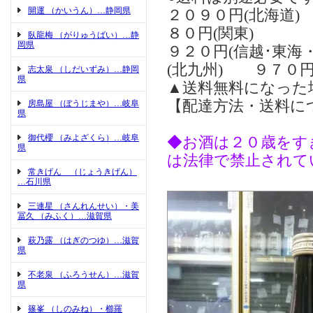
開運 （かいうん）…静岡県
２０９０円(北海道
８０円(関東)
臥龍梅 （がりゅうばい）…静
岡県
９２０円(信越･東海
(北九州) ９７０円
志太泉 （しだいずみ）…静岡
県
▲送料無料になった
【配達方法・送料に
房島屋 （ぼうじまや）…岐阜
県
御代櫻 （みよざくら）…岐阜
◆お酒は２０歳をす
県
は法律で禁止されて
常きげん （じょうきげん）
…石川県
三連星 （さんれんせい）・美
冨久 （みふく）…滋賀県
萩乃露 （はぎのつゆ）…滋賀
県
不老泉 （ふろうせん）…滋賀
県
篠峯 （しのみね）・櫛羅