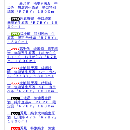
・
萩乃露 槽場直汲み 中
汲み 無濾過生原酒 辛口特別
純米 『Ｒ７ＢＹ』 １８００ｍｌ
・
超真野鶴 辛口純米
無濾過生原酒 『Ｒ７ＢＹ』 １８
００ｍｌ
・
福小町 特別純米 生
原酒 限定 号外編 『Ｒ７ＢＹ』
１８００ｍｌ
・
高千代 純米酒 扁平精
米 無調整生原酒 おおからく
ち＋１９ おりがらみ 『Ｒ７Ｂ
Ｙ』 １８００ｍｌ
・
大納川 天花 純米吟
醸 無濾過生原酒 ハートラベ
ル 『Ｒ７ＢＹ』 １８００ｍｌ
・
大納川 天花 特別純
米 無濾過生原酒 辛口 炎ラ
ベル 『Ｒ７ＢＹ』 １８００ｍｌ
・
三連星 無濾過生原
酒 純米直汲み ２０２６ 限
定品 『Ｒ７ＢＹ』 １８００ｍｌ
・
秀鳳 純米大吟醸生原
酒 山田錦 ４７％ 『Ｒ７ＢＹ』
１８００ｍｌ
・
秀鳳 特別純米 無濾