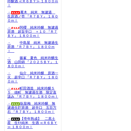
吟醸酒 ≪Ｒ６ＢＹ≫ １８００ｍ
ｌ
・
雁木 純米 無濾過
生原酒ノ壱 『Ｒ７ＢＹ』 １８０
０ｍｌ
・
阿櫻 純米吟醸 無濾過
原酒 超旨辛口 ＋１０ 『Ｒ７
ＢＹ』 １８００ｍｌ
・
中島屋 純米 無濾過生
原酒 『Ｒ７ＢＹ』 １８００ｍ
ｌ
・
篠峯 夏色 純米吟醸生
酒 山田錦 『２０２５ＢＹ』 １
８００ｍｌ
・
仙介 純米吟醸 原酒一
火 超辛口 『Ｒ７ＢＹ』 １８０
０ｍｌ
・
町田酒造 純米吟醸５
５ 雄町 無濾過生酒 限定直
汲み 『Ｒ７ＢＹ』 １８００ｍｌ
・
臥龍梅 純米吟醸 無
濾過生貯原酒 超辛口 五百万
石 『Ｒ７ＢＹ』 １８００ｍｌ
・
【壱年熟成】 二黒土
星 生ﾓﾄ純米 生酒 ≪Ｒ６ＢＹ
≫ １８００ｍｌ