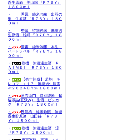
過生原酒 美山錦 『Ｒ７ＢＹ』
１８００ｍｌ
・
秀鳳 純米吟醸 出羽の
里 生原酒 『Ｒ７ＢＹ』 １８０
０ｍｌ
・
秀鳳 特別純米 無濾過
生原酒 雄町 『Ｒ７ＢＹ』 １８
００ｍｌ
・
紫宙 純米吟醸 本生
ハートラベル 『Ｒ７ＢＹ』 １８
００ｍｌ
・
巻機 無濾過生酒 Ｒ
ＡＩＭＥＩ 『Ｒ７ＢＹ』 １８０
０ｍｌ
・
【壱年熟成】 若駒 キ
レコマ ＋１７ 無濾過生原酒
≪２０２４ＢＹ≫ １８００ｍｌ
・
角右衛門 特別純米 超
速即詰(直汲み) 生酒 ピンカ
ク 『Ｒ７ＢＹ』 １８００ｍｌ
・
臥龍梅 純米吟醸 無濾
過生貯原酒 山田錦 『Ｒ７Ｂ
Ｙ』 １８００ｍｌ
・
巻機 無濾過生酒 涼
『Ｒ７ＢＹ』 １８００ｍｌ