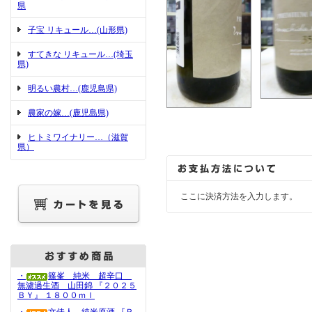
県
子宝 リキュール…(山形県)
すてきな リキュール…(埼玉
県)
明るい農村…(鹿児島県)
農家の嫁…(鹿児島県)
ヒトミワイナリー…（滋賀
県）
ここに決済方法を入力します。
・
篠峯 純米 超辛口
無濾過生酒 山田錦 『２０２５
ＢＹ』 １８００ｍｌ