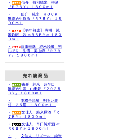
・
仙介 特別純米 樽酒
『Ｒ７ＢＹ』 １８００ｍｌ
・
仙介 純米 ＲＯＣＫ
無濾過生原酒 『Ｒ７ＢＹ』 １８
００ｍｌ
・
【壱年熟成】 巻機 純
米吟醸 吟 ≪Ｒ６ＢＹ≫ １８０
０ｍｌ
・
白露垂珠 純米吟醸 初
しぼり 生酒 美山錦 『Ｒ７Ｂ
Ｙ』 １８００ｍｌ
・
篠峯 純米 超辛口
無濾過生酒 山田錦 『２０２５
ＢＹ』 １８００ｍｌ
・
本格芋焼酎 明るい農
村 ２５度 １８００ｍｌ
・
文佳人 純米原酒 『Ｒ
７ＢＹ』 １８００ｍｌ
・
文佳人 辛口純米酒 ≪
Ｒ６ＢＹ≫ １８００ｍｌ
・
文佳人 リズール 純米