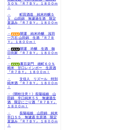
５０％ 『Ｒ７ＢＹ』 １８００ｍ
ｌ
・
町田酒造 純米吟醸５
５ 山田錦 無濾過生酒 限定
直汲み 『Ｒ７ＢＹ』 １８００ｍ
ｌ
・
開運 純米吟醸 浅羽
一万石 山田錦 生酒 『Ｒ７Ｂ
Ｙ』 １８００ｍｌ
・
開運 吟醸 生酒 御
日街家 『Ｒ７ＢＹ』 １８００ｍ
ｌ
・
裏百楽門 雄町６０％
精米 甘口レインボー 生原酒
『Ｒ７ＢＹ』 １８００ｍｌ
・
文佳人 リズール 特別
純米酒 『Ｒ７ＢＹ』 １８００ｍ
ｌ
・《開栓注意！》長陽福娘 山
田錦 辛口純米５５ 無濾過生
酒 限定にごり酒 『Ｒ７ＢＹ』
１８００ｍｌ
・
長陽福娘 山田錦 純米
辛口５５ 無濾過 生原酒 限定
直汲み 『Ｒ７ＢＹ』 １８００ｍ
ｌ