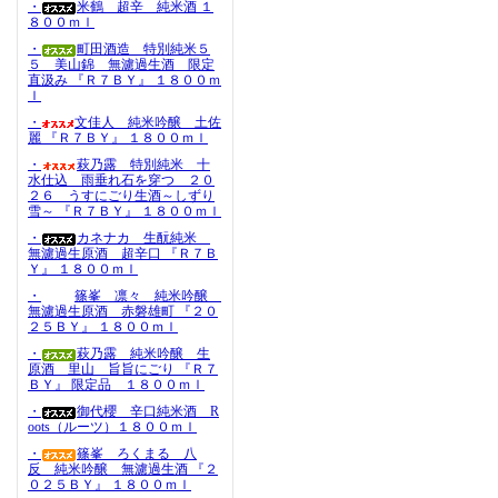
・
米鶴 超辛 純米酒 １
８００ｍｌ
・
町田酒造 特別純米５
５ 美山錦 無濾過生酒 限定
直汲み 『Ｒ７ＢＹ』 １８００ｍ
ｌ
・
文佳人 純米吟醸 土佐
麗 『Ｒ７ＢＹ』 １８００ｍｌ
・
萩乃露 特別純米 十
水仕込 雨垂れ石を穿つ ２０
２６ うすにごり生酒～しずり
雪～ 『Ｒ７ＢＹ』 １８００ｍｌ
・
カネナカ 生酛純米
無濾過生原酒 超辛口 『Ｒ７Ｂ
Ｙ』 １８００ｍｌ
・
篠峯 凛々 純米吟醸
無濾過生原酒 赤磐雄町 『２０
２５ＢＹ』 １８００ｍｌ
・
萩乃露 純米吟醸 生
原酒 里山 旨旨にごり 『Ｒ７
ＢＹ』 限定品 １８００ｍｌ
・
御代櫻 辛口純米酒 R
oots（ルーツ）１８００ｍｌ
・
篠峯 ろくまる 八
反 純米吟醸 無濾過生酒 『２
０２５ＢＹ』 １８００ｍｌ