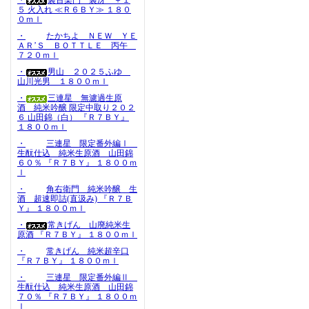
・
裏百楽門 裏冴 ＋１
５ 火入れ ≪Ｒ６ＢＹ≫ １８０
０ｍｌ
・
たかちよ ＮＥＷ ＹＥ
ＡＲ’Ｓ ＢＯＴＴＬＥ 丙午
７２０ｍｌ
・
男山 ２０２５ふゆ
山川光男 １８００ｍｌ
・
三連星 無濾過生原
酒 純米吟醸 限定中取り２０２
６ 山田錦（白） 『Ｒ７ＢＹ』
１８００ｍｌ
・
三連星 限定番外編Ⅰ
生酛仕込 純米生原酒 山田錦
６０％ 『Ｒ７ＢＹ』 １８００ｍ
ｌ
・
角右衛門 純米吟醸 生
酒 超速即詰(直汲み) 『Ｒ７Ｂ
Ｙ』 １８００ｍｌ
・
常きげん 山廃純米生
原酒 『Ｒ７ＢＹ』 １８００ｍｌ
・
常きげん 純米超辛口
『Ｒ７ＢＹ』 １８００ｍｌ
・
三連星 限定番外編Ⅱ
生酛仕込 純米生原酒 山田錦
７０％ 『Ｒ７ＢＹ』 １８００ｍ
ｌ