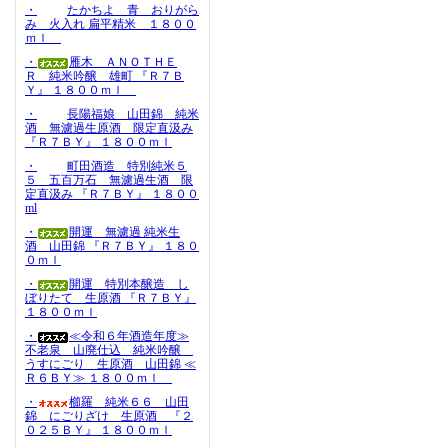
・
たかちよ 青 おりがら
み 火入れ 扁平精米 １８００
ｍｌ
・
雁木 ＡＮＯＴＨＥ
Ｒ 純米吟醸 雄町 『Ｒ７Ｂ
Ｙ』 １８００ｍｌ
・
長陽福娘 山田錦 純米
酒 無濾過生原酒 限定直汲み
『Ｒ７ＢＹ』 １８００ｍｌ
・
町田酒造 特別純米５
５ 五百万石 無濾過生酒 限
定直汲み 『Ｒ７ＢＹ』 １８００
ml
・
開運 無濾過 純米生
酒 山田錦 『Ｒ７ＢＹ』 １８０
０ｍｌ
・
開運 特別本醸造 し
ぼりたて 生原酒 『Ｒ７ＢＹ』
１８００ｍｌ
・
≪令和６年酒造年度≫
不老泉 山廃仕込 純米吟醸
うすにごり 生原酒 山田錦 ≪
Ｒ６ＢＹ≫ １８００ｍｌ
・
櫛羅 純米６６ 山田
錦 にごりざけ 生原酒 『２
０２５ＢＹ』 １８００ｍｌ