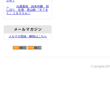
０ｍｌ
・
白露垂珠 純米吟醸 初
しぼり 生酒 美山錦 『Ｒ７Ｂ
Ｙ』 １８００ｍｌ
メルマガ登録・解除はこちら
Ｃopyright(c)2