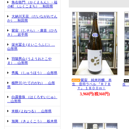
角右衛門 （かくえもん）・福
小町 （ふくこまち）…秋田県
大納川天花 （だいながわてん
か）…秋田県
紫宙 （しそら）・廣喜（ひろ
き）…岩手県
栄光冨士 (えいこうふじ）…
山形県
羽陽男山 (うようおとこや
ま）…山形県
秀鳳 （しゅうほう）…山形県
紫宙 純米吟醸 本
楯野川 (たてのがわ）…山形
生 音符ラベル 『Ｒ７Ｂ
生 
県
Ｙ』 １８００ｍｌ
3,960円(税360円)
白露垂珠 （はくろすいじゅ）
…山形県
米鶴 (よねつる）…山形県
旭興 （きょくこう）…栃木県