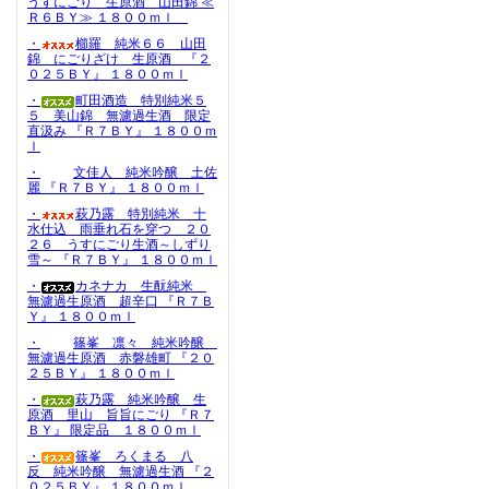
うすにごり 生原酒 山田錦 ≪
Ｒ６ＢＹ≫ １８００ｍｌ
・
櫛羅 純米６６ 山田
錦 にごりざけ 生原酒 『２
０２５ＢＹ』 １８００ｍｌ
・
町田酒造 特別純米５
５ 美山錦 無濾過生酒 限定
直汲み 『Ｒ７ＢＹ』 １８００ｍ
ｌ
・
文佳人 純米吟醸 土佐
麗 『Ｒ７ＢＹ』 １８００ｍｌ
・
萩乃露 特別純米 十
水仕込 雨垂れ石を穿つ ２０
２６ うすにごり生酒～しずり
雪～ 『Ｒ７ＢＹ』 １８００ｍｌ
・
カネナカ 生酛純米
無濾過生原酒 超辛口 『Ｒ７Ｂ
Ｙ』 １８００ｍｌ
・
篠峯 凛々 純米吟醸
無濾過生原酒 赤磐雄町 『２０
２５ＢＹ』 １８００ｍｌ
・
萩乃露 純米吟醸 生
原酒 里山 旨旨にごり 『Ｒ７
ＢＹ』 限定品 １８００ｍｌ
・
篠峯 ろくまる 八
反 純米吟醸 無濾過生酒 『２
０２５ＢＹ』 １８００ｍｌ