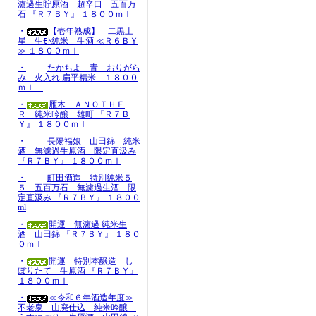
濾過生貯原酒 超辛口 五百万
石 『Ｒ７ＢＹ』 １８００ｍｌ
・
【壱年熟成】 二黒土
星 生ﾓﾄ純米 生酒 ≪Ｒ６ＢＹ
≫ １８００ｍｌ
・
たかちよ 青 おりがら
み 火入れ 扁平精米 １８００
ｍｌ
・
雁木 ＡＮＯＴＨＥ
Ｒ 純米吟醸 雄町 『Ｒ７Ｂ
Ｙ』 １８００ｍｌ
・
長陽福娘 山田錦 純米
酒 無濾過生原酒 限定直汲み
『Ｒ７ＢＹ』 １８００ｍｌ
・
町田酒造 特別純米５
５ 五百万石 無濾過生酒 限
定直汲み 『Ｒ７ＢＹ』 １８００
ml
・
開運 無濾過 純米生
酒 山田錦 『Ｒ７ＢＹ』 １８０
０ｍｌ
・
開運 特別本醸造 し
ぼりたて 生原酒 『Ｒ７ＢＹ』
１８００ｍｌ
・
≪令和６年酒造年度≫
不老泉 山廃仕込 純米吟醸