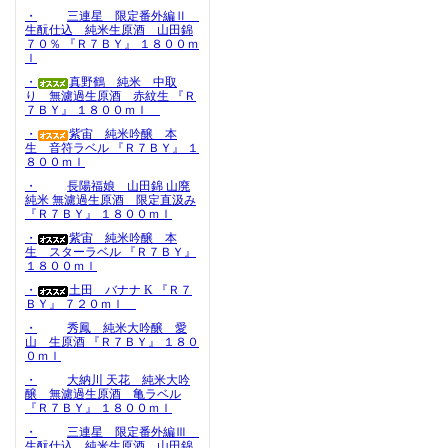
・
三連星 限定番外編Ⅱ
生酛仕込 純米生原酒 山田錦
７０％ 『Ｒ７ＢＹ』 １８００ｍ
ｌ
・
真野鶴 純米 中取
り 無濾過生原酒 赤紋生 『Ｒ
７ＢＹ』 １８００ｍｌ
・
紫宙 純米吟醸 本
生 音符ラベル 『Ｒ７ＢＹ』 １
８００ｍｌ
・
長陽福娘 山田錦 山廃
純米 無濾過生原酒 限定直汲み
『Ｒ７ＢＹ』 １８００ｍｌ
・
紫宙 純米吟醸 本
生 スターラベル 『Ｒ７ＢＹ』
１８００ｍｌ
・
土田 バナナ K 『Ｒ７
ＢＹ』 ７２０ｍｌ
・
秀鳳 純米大吟醸 愛
山 生原酒 『Ｒ７ＢＹ』 １８０
０ｍｌ
・
大納川 天花 純米大吟
醸 無濾過生原酒 亀ラベル
『Ｒ７ＢＹ』 １８００ｍｌ
・
三連星 限定番外編Ⅲ
生酛仕込 純米生原酒 山田錦