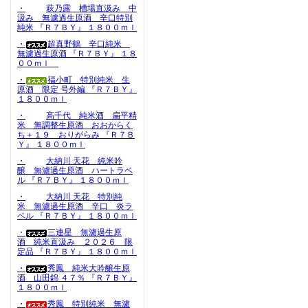
・
萩乃露 槽場直汲み 中
汲み 無濾過生原酒 辛口特別
純米 『Ｒ７ＢＹ』 １８００ｍｌ
・
超真野鶴 辛口純米
無濾過生原酒 『Ｒ７ＢＹ』 １８
００ｍｌ
・
福小町 特別純米 生
原酒 限定 号外編 『Ｒ７ＢＹ』
１８００ｍｌ
・
高千代 純米酒 扁平精
米 無調整生原酒 おおからく
ち＋１９ おりがらみ 『Ｒ７Ｂ
Ｙ』 １８００ｍｌ
・
大納川 天花 純米吟
醸 無濾過生原酒 ハートラベ
ル 『Ｒ７ＢＹ』 １８００ｍｌ
・
大納川 天花 特別純
米 無濾過生原酒 辛口 炎ラ
ベル 『Ｒ７ＢＹ』 １８００ｍｌ
・
三連星 無濾過生原
酒 純米直汲み ２０２６ 限
定品 『Ｒ７ＢＹ』 １８００ｍｌ
・
秀鳳 純米大吟醸生原
酒 山田錦 ４７％ 『Ｒ７ＢＹ』
１８００ｍｌ
・
秀鳳 特別純米 無濾