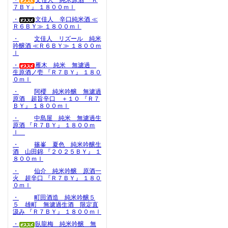
・
文佳人 純米原酒 『Ｒ
７ＢＹ』 １８００ｍｌ
・
文佳人 辛口純米酒 ≪
Ｒ６ＢＹ≫ １８００ｍｌ
・
文佳人 リズール 純米
吟醸酒 ≪Ｒ６ＢＹ≫ １８００ｍ
ｌ
・
雁木 純米 無濾過
生原酒ノ壱 『Ｒ７ＢＹ』 １８０
０ｍｌ
・
阿櫻 純米吟醸 無濾過
原酒 超旨辛口 ＋１０ 『Ｒ７
ＢＹ』 １８００ｍｌ
・
中島屋 純米 無濾過生
原酒 『Ｒ７ＢＹ』 １８００ｍ
ｌ
・
篠峯 夏色 純米吟醸生
酒 山田錦 『２０２５ＢＹ』 １
８００ｍｌ
・
仙介 純米吟醸 原酒一
火 超辛口 『Ｒ７ＢＹ』 １８０
０ｍｌ
・
町田酒造 純米吟醸５
５ 雄町 無濾過生酒 限定直
汲み 『Ｒ７ＢＹ』 １８００ｍｌ
・
臥龍梅 純米吟醸 無