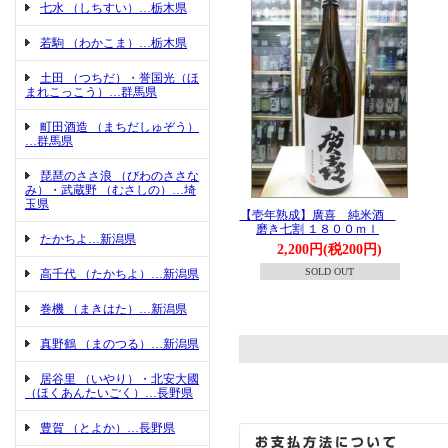
七水 （しちすい）…栃木県
若駒 （わかこま）…栃木県
土田 （つちだ）・誉国光（ほ
まれこっこう）…群馬県
町田酒造 （まちだしゅぞう）
…群馬県
琵琶のささ浪 （びわのささな
み）・武蔵野 （むさしの）…埼
玉県
【壱年熟成】廣喜 純米酒
磨き七割 １８００ｍｌ
たかちよ…新潟県
2,200円(税200円)
SOLD OUT
高千代 （たかちよ）…新潟県
巻機 （まきはた）…新潟県
真野鶴 （まのつる）…新潟県
居谷里 （いやり）・北安大國
（ほくあんたいごく）…長野県
豊賀 （とよか）…長野県