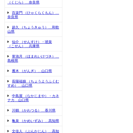
（くじら）…奈良県
百楽門 （ひゃくらくもん）…
奈良県
超久 （ちょうきゅう）…和歌
山県
仙介 （せんすけ）・琥泉
（こせん）…兵庫県
誉池月 （ほまれいけづき）…
島根県
雁木 （がんぎ）…山口県
長陽福娘 （ちょうようふくむ
すめ）…山口県
中島屋 （なかじまや）・カネ
ナカ…山口県
川鶴 （かわつる）…香川県
亀泉 （かめいずみ）…高知県
文佳人 （ぶんかじん）…高知