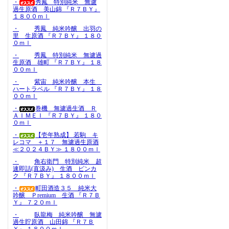
・
秀鳳 特別純米 無濾
過生原酒 美山錦 『Ｒ７ＢＹ』
１８００ｍｌ
・
秀鳳 純米吟醸 出羽の
里 生原酒 『Ｒ７ＢＹ』 １８０
０ｍｌ
・
秀鳳 特別純米 無濾過
生原酒 雄町 『Ｒ７ＢＹ』 １８
００ｍｌ
・
紫宙 純米吟醸 本生
ハートラベル 『Ｒ７ＢＹ』 １８
００ｍｌ
・
巻機 無濾過生酒 Ｒ
ＡＩＭＥＩ 『Ｒ７ＢＹ』 １８０
０ｍｌ
・
【壱年熟成】 若駒 キ
レコマ ＋１７ 無濾過生原酒
≪２０２４ＢＹ≫ １８００ｍｌ
・
角右衛門 特別純米 超
速即詰(直汲み) 生酒 ピンカ
ク 『Ｒ７ＢＹ』 １８００ｍｌ
・
町田酒造３５ 純米大
吟醸 Ｐremium 生酒 『Ｒ７Ｂ
Ｙ』 ７２０ｍｌ
・
臥龍梅 純米吟醸 無濾
過生貯原酒 山田錦 『Ｒ７Ｂ