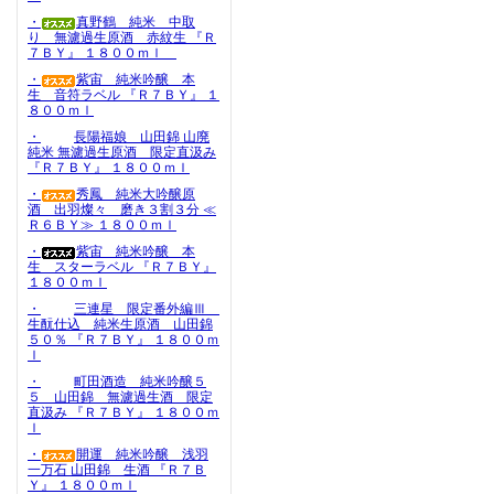
・
真野鶴 純米 中取
り 無濾過生原酒 赤紋生 『Ｒ
７ＢＹ』 １８００ｍｌ
・
紫宙 純米吟醸 本
生 音符ラベル 『Ｒ７ＢＹ』 １
８００ｍｌ
・
長陽福娘 山田錦 山廃
純米 無濾過生原酒 限定直汲み
『Ｒ７ＢＹ』 １８００ｍｌ
・
秀鳳 純米大吟醸原
酒 出羽燦々 磨き３割３分 ≪
Ｒ６ＢＹ≫ １８００ｍｌ
・
紫宙 純米吟醸 本
生 スターラベル 『Ｒ７ＢＹ』
１８００ｍｌ
・
三連星 限定番外編Ⅲ
生酛仕込 純米生原酒 山田錦
５０％ 『Ｒ７ＢＹ』 １８００ｍ
ｌ
・
町田酒造 純米吟醸５
５ 山田錦 無濾過生酒 限定
直汲み 『Ｒ７ＢＹ』 １８００ｍ
ｌ
・
開運 純米吟醸 浅羽
一万石 山田錦 生酒 『Ｒ７Ｂ
Ｙ』 １８００ｍｌ