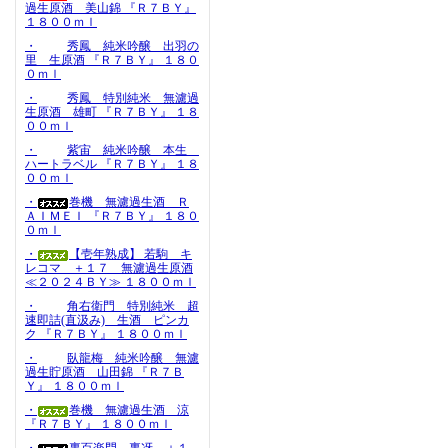
過生原酒 美山錦 『Ｒ７ＢＹ』
１８００ｍｌ
・
秀鳳 純米吟醸 出羽の
里 生原酒 『Ｒ７ＢＹ』 １８０
０ｍｌ
・
秀鳳 特別純米 無濾過
生原酒 雄町 『Ｒ７ＢＹ』 １８
００ｍｌ
・
紫宙 純米吟醸 本生
ハートラベル 『Ｒ７ＢＹ』 １８
００ｍｌ
・
巻機 無濾過生酒 Ｒ
ＡＩＭＥＩ 『Ｒ７ＢＹ』 １８０
０ｍｌ
・
【壱年熟成】 若駒 キ
レコマ ＋１７ 無濾過生原酒
≪２０２４ＢＹ≫ １８００ｍｌ
・
角右衛門 特別純米 超
速即詰(直汲み) 生酒 ピンカ
ク 『Ｒ７ＢＹ』 １８００ｍｌ
・
臥龍梅 純米吟醸 無濾
過生貯原酒 山田錦 『Ｒ７Ｂ
Ｙ』 １８００ｍｌ
・
巻機 無濾過生酒 涼
『Ｒ７ＢＹ』 １８００ｍｌ