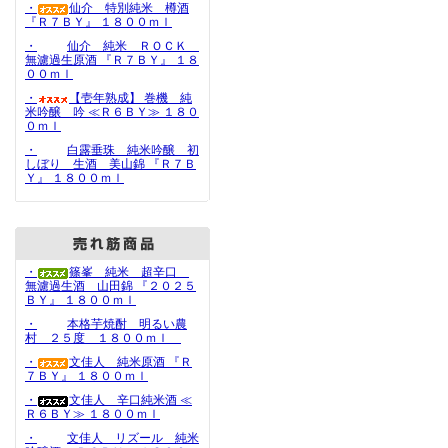
・
仙介 特別純米 樽酒
『Ｒ７ＢＹ』 １８００ｍｌ
・
仙介 純米 ＲＯＣＫ
無濾過生原酒 『Ｒ７ＢＹ』 １８
００ｍｌ
・
【壱年熟成】 巻機 純
米吟醸 吟 ≪Ｒ６ＢＹ≫ １８０
０ｍｌ
・
白露垂珠 純米吟醸 初
しぼり 生酒 美山錦 『Ｒ７Ｂ
Ｙ』 １８００ｍｌ
・
篠峯 純米 超辛口
無濾過生酒 山田錦 『２０２５
ＢＹ』 １８００ｍｌ
・
本格芋焼酎 明るい農
村 ２５度 １８００ｍｌ
・
文佳人 純米原酒 『Ｒ
７ＢＹ』 １８００ｍｌ
・
文佳人 辛口純米酒 ≪
Ｒ６ＢＹ≫ １８００ｍｌ
・
文佳人 リズール 純米