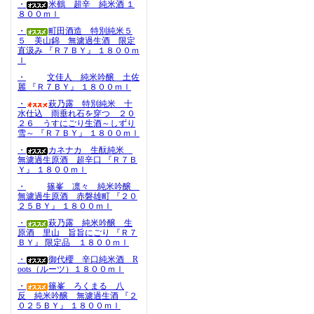
・
米鶴 超辛 純米酒 １
８００ｍｌ
・
町田酒造 特別純米５
５ 美山錦 無濾過生酒 限定
直汲み 『Ｒ７ＢＹ』 １８００ｍ
ｌ
・
文佳人 純米吟醸 土佐
麗 『Ｒ７ＢＹ』 １８００ｍｌ
・
萩乃露 特別純米 十
水仕込 雨垂れ石を穿つ ２０
２６ うすにごり生酒～しずり
雪～ 『Ｒ７ＢＹ』 １８００ｍｌ
・
カネナカ 生酛純米
無濾過生原酒 超辛口 『Ｒ７Ｂ
Ｙ』 １８００ｍｌ
・
篠峯 凛々 純米吟醸
無濾過生原酒 赤磐雄町 『２０
２５ＢＹ』 １８００ｍｌ
・
萩乃露 純米吟醸 生
原酒 里山 旨旨にごり 『Ｒ７
ＢＹ』 限定品 １８００ｍｌ
・
御代櫻 辛口純米酒 R
oots（ルーツ）１８００ｍｌ
・
篠峯 ろくまる 八
反 純米吟醸 無濾過生酒 『２
０２５ＢＹ』 １８００ｍｌ