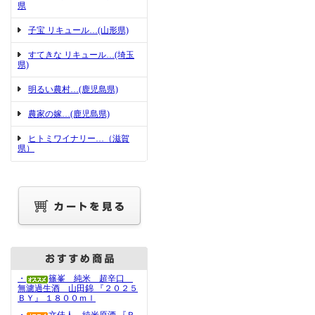
県
子宝 リキュール…(山形県)
すてきな リキュール…(埼玉
県)
明るい農村…(鹿児島県)
農家の嫁…(鹿児島県)
ヒトミワイナリー…（滋賀
県）
・
篠峯 純米 超辛口
無濾過生酒 山田錦 『２０２５
ＢＹ』 １８００ｍｌ