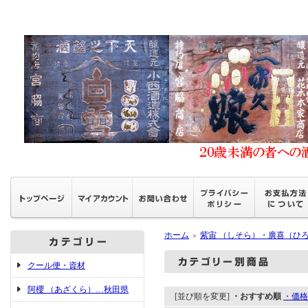
ホーム
紫宙 （しそら）・廣喜（ひ
＞
クール便・資材
阿櫻 （あざくら）…秋田県
[並び順を変更]
・おすすめ順
・価格