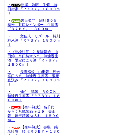
・
開運 吟醸 生酒 御
日街家 『Ｒ７ＢＹ』 １８００ｍ
ｌ
・
裏百楽門 雄町６０％
精米 甘口レインボー 生原酒
『Ｒ７ＢＹ』 １８００ｍｌ
・
文佳人 リズール 特別
純米酒 『Ｒ７ＢＹ』 １８００ｍ
ｌ
・《開栓注意！》長陽福娘 山
田錦 辛口純米５５ 無濾過生
酒 限定にごり酒 『Ｒ７ＢＹ』
１８００ｍｌ
・
長陽福娘 山田錦 純米
辛口５５ 無濾過 生原酒 限定
直汲み 『Ｒ７ＢＹ』 １８００ｍ
ｌ
・
仙介 純米 ＲＯＣＫ
無濾過生原酒 『Ｒ７ＢＹ』 １８
００ｍｌ
・
【壱年熟成】 高千代
からくち純米酒 ＋１９ 美山
錦 扁平精米 火入れ １８００
ｍｌ
・
【壱年熟成】 巻機 純
米吟醸 吟 ≪Ｒ６ＢＹ≫ １８０