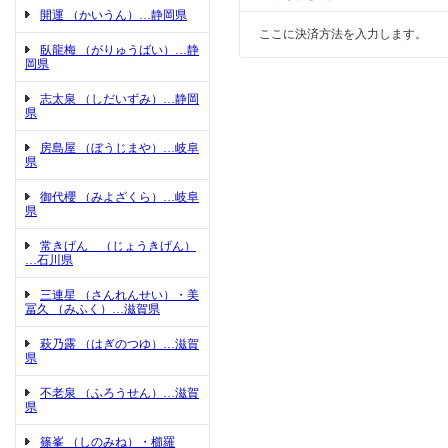
開運 （かいうん）…静岡県
ここに決済方法を入力します。
臥龍梅 （がりゅうばい）…静
岡県
志太泉 （しだいずみ）…静岡
県
房島屋 （ぼうじまや）…岐阜
県
御代櫻 （みよざくら）…岐阜
県
常きげん （じょうきげん）
…石川県
三連星 （さんれんせい）・美
冨久 （みふく）…滋賀県
萩乃露 （はぎのつゆ）…滋賀
県
不老泉 （ふろうせん）…滋賀
県
篠峯 （しのみね）・櫛羅