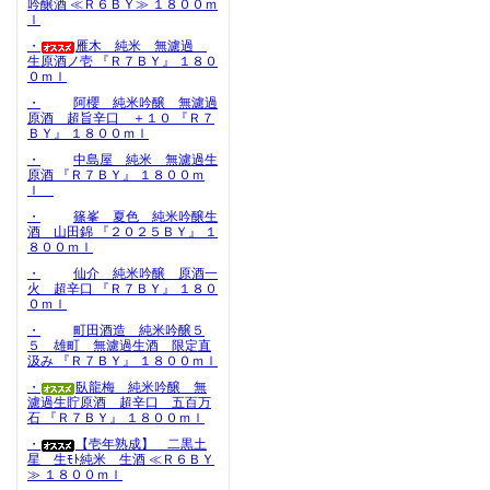
吟醸酒 ≪Ｒ６ＢＹ≫ １８００ｍ
ｌ
・
雁木 純米 無濾過
生原酒ノ壱 『Ｒ７ＢＹ』 １８０
０ｍｌ
・
阿櫻 純米吟醸 無濾過
原酒 超旨辛口 ＋１０ 『Ｒ７
ＢＹ』 １８００ｍｌ
・
中島屋 純米 無濾過生
原酒 『Ｒ７ＢＹ』 １８００ｍ
ｌ
・
篠峯 夏色 純米吟醸生
酒 山田錦 『２０２５ＢＹ』 １
８００ｍｌ
・
仙介 純米吟醸 原酒一
火 超辛口 『Ｒ７ＢＹ』 １８０
０ｍｌ
・
町田酒造 純米吟醸５
５ 雄町 無濾過生酒 限定直
汲み 『Ｒ７ＢＹ』 １８００ｍｌ
・
臥龍梅 純米吟醸 無
濾過生貯原酒 超辛口 五百万
石 『Ｒ７ＢＹ』 １８００ｍｌ
・
【壱年熟成】 二黒土
星 生ﾓﾄ純米 生酒 ≪Ｒ６ＢＹ
≫ １８００ｍｌ