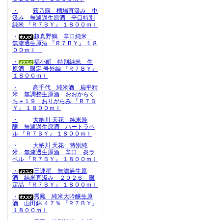
・
萩乃露 槽場直汲み 中
汲み 無濾過生原酒 辛口特別
純米 『Ｒ７ＢＹ』 １８００ｍｌ
・
超真野鶴 辛口純米
無濾過生原酒 『Ｒ７ＢＹ』 １８
００ｍｌ
・
福小町 特別純米 生
原酒 限定 号外編 『Ｒ７ＢＹ』
１８００ｍｌ
・
高千代 純米酒 扁平精
米 無調整生原酒 おおからく
ち＋１９ おりがらみ 『Ｒ７Ｂ
Ｙ』 １８００ｍｌ
・
大納川 天花 純米吟
醸 無濾過生原酒 ハートラベ
ル 『Ｒ７ＢＹ』 １８００ｍｌ
・
大納川 天花 特別純
米 無濾過生原酒 辛口 炎ラ
ベル 『Ｒ７ＢＹ』 １８００ｍｌ
・
三連星 無濾過生原
酒 純米直汲み ２０２６ 限
定品 『Ｒ７ＢＹ』 １８００ｍｌ
・
秀鳳 純米大吟醸生原
酒 山田錦 ４７％ 『Ｒ７ＢＹ』
１８００ｍｌ