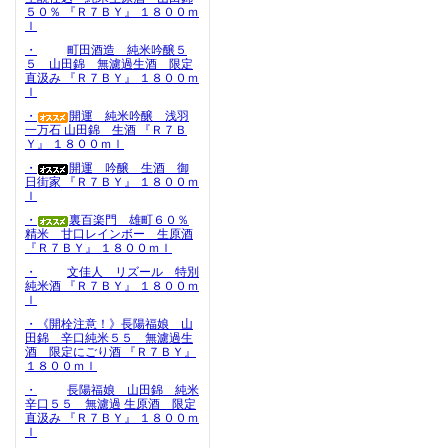
５０％ 『Ｒ７ＢＹ』 １８００ｍ
ｌ
・
町田酒造 純米吟醸５
５ 山田錦 無濾過生酒 限定
直汲み 『Ｒ７ＢＹ』 １８００ｍ
ｌ
・
開運 純米吟醸 浅羽
一万石 山田錦 生酒 『Ｒ７Ｂ
Ｙ』 １８００ｍｌ
・
開運 吟醸 生酒 御
日街家 『Ｒ７ＢＹ』 １８００ｍ
ｌ
・
裏百楽門 雄町６０％
精米 甘口レインボー 生原酒
『Ｒ７ＢＹ』 １８００ｍｌ
・
文佳人 リズール 特別
純米酒 『Ｒ７ＢＹ』 １８００ｍ
ｌ
・《開栓注意！》長陽福娘 山
田錦 辛口純米５５ 無濾過生
酒 限定にごり酒 『Ｒ７ＢＹ』
１８００ｍｌ
・
長陽福娘 山田錦 純米
辛口５５ 無濾過 生原酒 限定
直汲み 『Ｒ７ＢＹ』 １８００ｍ
ｌ