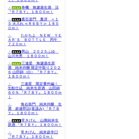
Ｙ』 １８００ｍｌ
・
巻機 無濾過生酒 涼
『Ｒ７ＢＹ』 １８００ｍｌ
・
裏百楽門 裏冴 ＋１
５ 火入れ ≪Ｒ６ＢＹ≫ １８０
０ｍｌ
・
たかちよ ＮＥＷ ＹＥ
ＡＲ’Ｓ ＢＯＴＴＬＥ 丙午
７２０ｍｌ
・
男山 ２０２５ふゆ
山川光男 １８００ｍｌ
・
三連星 無濾過生原
酒 純米吟醸 限定中取り２０２
６ 山田錦（白） 『Ｒ７ＢＹ』
１８００ｍｌ
・
三連星 限定番外編Ⅰ
生酛仕込 純米生原酒 山田錦
６０％ 『Ｒ７ＢＹ』 １８００ｍ
ｌ
・
角右衛門 純米吟醸 生
酒 超速即詰(直汲み) 『Ｒ７Ｂ
Ｙ』 １８００ｍｌ
・
常きげん 山廃純米生
原酒 『Ｒ７ＢＹ』 １８００ｍｌ
・
常きげん 純米超辛口
『Ｒ７ＢＹ』 １８００ｍｌ