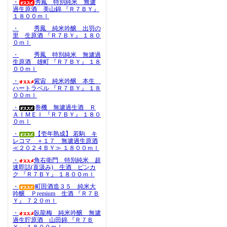
・
秀鳳 特別純米 無濾
過生原酒 美山錦 『Ｒ７ＢＹ』
１８００ｍｌ
・
秀鳳 純米吟醸 出羽の
里 生原酒 『Ｒ７ＢＹ』 １８０
０ｍｌ
・
秀鳳 特別純米 無濾過
生原酒 雄町 『Ｒ７ＢＹ』 １８
００ｍｌ
・
紫宙 純米吟醸 本生
ハートラベル 『Ｒ７ＢＹ』 １８
００ｍｌ
・
巻機 無濾過生酒 Ｒ
ＡＩＭＥＩ 『Ｒ７ＢＹ』 １８０
０ｍｌ
・
【壱年熟成】 若駒 キ
レコマ ＋１７ 無濾過生原酒
≪２０２４ＢＹ≫ １８００ｍｌ
・
角右衛門 特別純米 超
速即詰(直汲み) 生酒 ピンカ
ク 『Ｒ７ＢＹ』 １８００ｍｌ
・
町田酒造３５ 純米大
吟醸 Ｐremium 生酒 『Ｒ７Ｂ
Ｙ』 ７２０ｍｌ
・
臥龍梅 純米吟醸 無濾
過生貯原酒 山田錦 『Ｒ７Ｂ