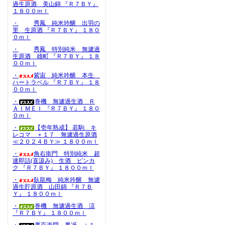
過生原酒 美山錦 『Ｒ７ＢＹ』
１８００ｍｌ
・
秀鳳 純米吟醸 出羽の
里 生原酒 『Ｒ７ＢＹ』 １８０
０ｍｌ
・
秀鳳 特別純米 無濾過
生原酒 雄町 『Ｒ７ＢＹ』 １８
００ｍｌ
・
紫宙 純米吟醸 本生
ハートラベル 『Ｒ７ＢＹ』 １８
００ｍｌ
・
巻機 無濾過生酒 Ｒ
ＡＩＭＥＩ 『Ｒ７ＢＹ』 １８０
０ｍｌ
・
【壱年熟成】 若駒 キ
レコマ ＋１７ 無濾過生原酒
≪２０２４ＢＹ≫ １８００ｍｌ
・
角右衛門 特別純米 超
速即詰(直汲み) 生酒 ピンカ
ク 『Ｒ７ＢＹ』 １８００ｍｌ
・
臥龍梅 純米吟醸 無濾
過生貯原酒 山田錦 『Ｒ７Ｂ
Ｙ』 １８００ｍｌ
・
巻機 無濾過生酒 涼
『Ｒ７ＢＹ』 １８００ｍｌ