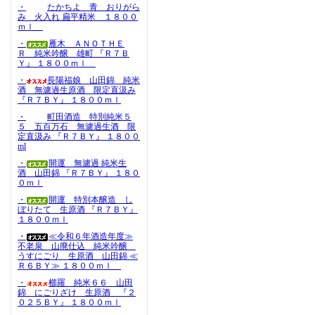
・
たかちよ 青 おりがら
み 火入れ 扁平精米 １８００
ｍｌ
・
雁木 ＡＮＯＴＨＥ
Ｒ 純米吟醸 雄町 『Ｒ７Ｂ
Ｙ』 １８００ｍｌ
・
長陽福娘 山田錦 純米
酒 無濾過生原酒 限定直汲み
『Ｒ７ＢＹ』 １８００ｍｌ
・
町田酒造 特別純米５
５ 五百万石 無濾過生酒 限
定直汲み 『Ｒ７ＢＹ』 １８００
ml
・
開運 無濾過 純米生
酒 山田錦 『Ｒ７ＢＹ』 １８０
０ｍｌ
・
開運 特別本醸造 し
ぼりたて 生原酒 『Ｒ７ＢＹ』
１８００ｍｌ
・
≪令和６年酒造年度≫
不老泉 山廃仕込 純米吟醸
うすにごり 生原酒 山田錦 ≪
Ｒ６ＢＹ≫ １８００ｍｌ
・
櫛羅 純米６６ 山田
錦 にごりざけ 生原酒 『２
０２５ＢＹ』 １８００ｍｌ