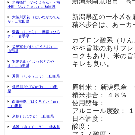
新潟県南魚沼市 高
角右衛門 （かくえもん）・福
小町 （ふくこまち）…秋田県
新潟県産の一本〆を
大納川天花 （だいながわてん
か）…秋田県
精米歩合は、あーカ
紫宙 （しそら）・廣喜（ひろ
き）…岩手県
カプロン酸系（りん
栄光冨士 (えいこうふじ）…
やや旨味のありフレ
山形県
コクもあり、米の旨
羽陽男山 (うようおとこや
キレも良い。
ま）…山形県
秀鳳 （しゅうほう）…山形県
原料米： 新潟県産 
楯野川 (たてのがわ）…山形
県
精米歩合： ４８％
白露垂珠 （はくろすいじゅ）
使用酵母：
…山形県
アルコール度数： １
米鶴 (よねつる）…山形県
日本酒度：
酸度：
旭興 （きょくこう）…栃木県
アミノ酸度：