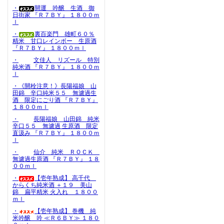
・
開運 吟醸 生酒 御
日街家 『Ｒ７ＢＹ』 １８００ｍ
ｌ
・
裏百楽門 雄町６０％
精米 甘口レインボー 生原酒
『Ｒ７ＢＹ』 １８００ｍｌ
・
文佳人 リズール 特別
純米酒 『Ｒ７ＢＹ』 １８００ｍ
ｌ
・《開栓注意！》長陽福娘 山
田錦 辛口純米５５ 無濾過生
酒 限定にごり酒 『Ｒ７ＢＹ』
１８００ｍｌ
・
長陽福娘 山田錦 純米
辛口５５ 無濾過 生原酒 限定
直汲み 『Ｒ７ＢＹ』 １８００ｍ
ｌ
・
仙介 純米 ＲＯＣＫ
無濾過生原酒 『Ｒ７ＢＹ』 １８
００ｍｌ
・
【壱年熟成】 高千代
からくち純米酒 ＋１９ 美山
錦 扁平精米 火入れ １８００
ｍｌ
・
【壱年熟成】 巻機 純
米吟醸 吟 ≪Ｒ６ＢＹ≫ １８０