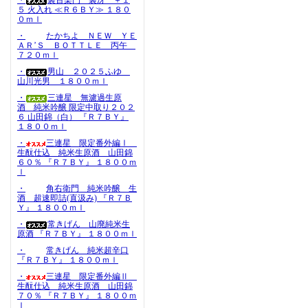
・
裏百楽門 裏冴 ＋１
５ 火入れ ≪Ｒ６ＢＹ≫ １８０
０ｍｌ
・
たかちよ ＮＥＷ ＹＥ
ＡＲ’Ｓ ＢＯＴＴＬＥ 丙午
７２０ｍｌ
・
男山 ２０２５ふゆ
山川光男 １８００ｍｌ
・
三連星 無濾過生原
酒 純米吟醸 限定中取り２０２
６ 山田錦（白） 『Ｒ７ＢＹ』
１８００ｍｌ
・
三連星 限定番外編Ⅰ
生酛仕込 純米生原酒 山田錦
６０％ 『Ｒ７ＢＹ』 １８００ｍ
ｌ
・
角右衛門 純米吟醸 生
酒 超速即詰(直汲み) 『Ｒ７Ｂ
Ｙ』 １８００ｍｌ
・
常きげん 山廃純米生
原酒 『Ｒ７ＢＹ』 １８００ｍｌ
・
常きげん 純米超辛口
『Ｒ７ＢＹ』 １８００ｍｌ
・
三連星 限定番外編Ⅱ
生酛仕込 純米生原酒 山田錦
７０％ 『Ｒ７ＢＹ』 １８００ｍ
ｌ