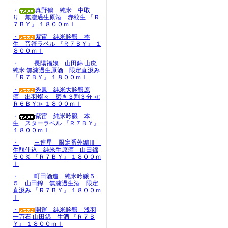
・
真野鶴 純米 中取
り 無濾過生原酒 赤紋生 『Ｒ
７ＢＹ』 １８００ｍｌ
・
紫宙 純米吟醸 本
生 音符ラベル 『Ｒ７ＢＹ』 １
８００ｍｌ
・
長陽福娘 山田錦 山廃
純米 無濾過生原酒 限定直汲み
『Ｒ７ＢＹ』 １８００ｍｌ
・
秀鳳 純米大吟醸原
酒 出羽燦々 磨き３割３分 ≪
Ｒ６ＢＹ≫ １８００ｍｌ
・
紫宙 純米吟醸 本
生 スターラベル 『Ｒ７ＢＹ』
１８００ｍｌ
・
三連星 限定番外編Ⅲ
生酛仕込 純米生原酒 山田錦
５０％ 『Ｒ７ＢＹ』 １８００ｍ
ｌ
・
町田酒造 純米吟醸５
５ 山田錦 無濾過生酒 限定
直汲み 『Ｒ７ＢＹ』 １８００ｍ
ｌ
・
開運 純米吟醸 浅羽
一万石 山田錦 生酒 『Ｒ７Ｂ
Ｙ』 １８００ｍｌ