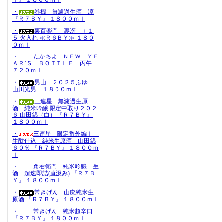
Ｙ』 １８００ｍｌ
・
巻機 無濾過生酒 涼
『Ｒ７ＢＹ』 １８００ｍｌ
・
裏百楽門 裏冴 ＋１
５ 火入れ ≪Ｒ６ＢＹ≫ １８０
０ｍｌ
・
たかちよ ＮＥＷ ＹＥ
ＡＲ’Ｓ ＢＯＴＴＬＥ 丙午
７２０ｍｌ
・
男山 ２０２５ふゆ
山川光男 １８００ｍｌ
・
三連星 無濾過生原
酒 純米吟醸 限定中取り２０２
６ 山田錦（白） 『Ｒ７ＢＹ』
１８００ｍｌ
・
三連星 限定番外編Ⅰ
生酛仕込 純米生原酒 山田錦
６０％ 『Ｒ７ＢＹ』 １８００ｍ
ｌ
・
角右衛門 純米吟醸 生
酒 超速即詰(直汲み) 『Ｒ７Ｂ
Ｙ』 １８００ｍｌ
・
常きげん 山廃純米生
原酒 『Ｒ７ＢＹ』 １８００ｍｌ
・
常きげん 純米超辛口
『Ｒ７ＢＹ』 １８００ｍｌ