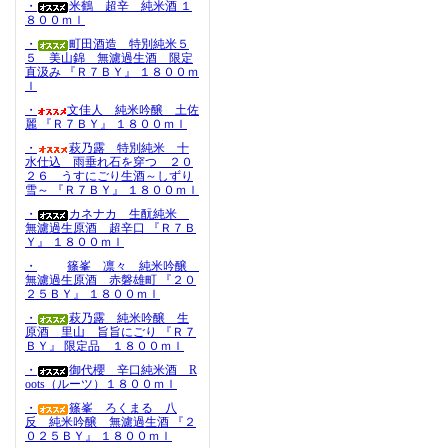
・
米鶴 超辛 純米酒 １
８００ｍｌ
・
町田酒造 特別純米５
５ 美山錦 無濾過生酒 限定
直汲み 『Ｒ７ＢＹ』 １８００ｍ
ｌ
・
文佳人 純米吟醸 土佐
麗 『Ｒ７ＢＹ』 １８００ｍｌ
・
萩乃露 特別純米 十
水仕込 雨垂れ石を穿つ ２０
２６ うすにごり生酒～しずり
雪～ 『Ｒ７ＢＹ』 １８００ｍｌ
・
カネナカ 生酛純米
無濾過生原酒 超辛口 『Ｒ７Ｂ
Ｙ』 １８００ｍｌ
・
篠峯 凛々 純米吟醸
無濾過生原酒 赤磐雄町 『２０
２５ＢＹ』 １８００ｍｌ
・
萩乃露 純米吟醸 生
原酒 里山 旨旨にごり 『Ｒ７
ＢＹ』 限定品 １８００ｍｌ
・
御代櫻 辛口純米酒 R
oots（ルーツ）１８００ｍｌ
・
篠峯 ろくまる 八
反 純米吟醸 無濾過生酒 『２
０２５ＢＹ』 １８００ｍｌ