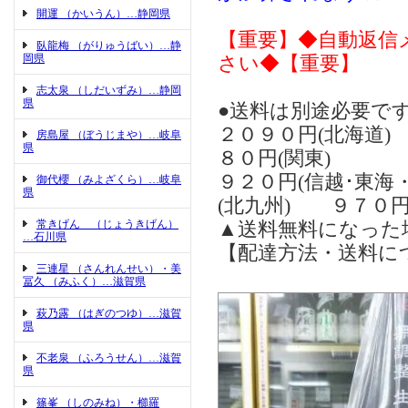
開運 （かいうん）…静岡県
【重要】◆自動返信
臥龍梅 （がりゅうばい）…静
岡県
さい◆【重要】
志太泉 （しだいずみ）…静岡
県
●送料は別途必要です
２０９０円(北海道
房島屋 （ぼうじまや）…岐阜
県
８０円(関東)
９２０円(信越･東海
御代櫻 （みよざくら）…岐阜
県
(北九州) ９７０円
常きげん （じょうきげん）
▲送料無料になった
…石川県
【配達方法・送料に
三連星 （さんれんせい）・美
冨久 （みふく）…滋賀県
萩乃露 （はぎのつゆ）…滋賀
県
不老泉 （ふろうせん）…滋賀
県
篠峯 （しのみね）・櫛羅