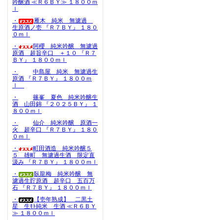
吟醸酒 ≪Ｒ６ＢＹ≫ １８００ｍ
ｌ
・
雁木 純米 無濾過
生原酒ノ壱 『Ｒ７ＢＹ』 １８０
０ｍｌ
・
阿櫻 純米吟醸 無濾過
原酒 超旨辛口 ＋１０ 『Ｒ７
ＢＹ』 １８００ｍｌ
・
中島屋 純米 無濾過生
原酒 『Ｒ７ＢＹ』 １８００ｍ
ｌ
・
篠峯 夏色 純米吟醸生
酒 山田錦 『２０２５ＢＹ』 １
８００ｍｌ
・
仙介 純米吟醸 原酒一
火 超辛口 『Ｒ７ＢＹ』 １８０
０ｍｌ
・
町田酒造 純米吟醸５
５ 雄町 無濾過生酒 限定直
汲み 『Ｒ７ＢＹ』 １８００ｍｌ
・
臥龍梅 純米吟醸 無
濾過生貯原酒 超辛口 五百万
石 『Ｒ７ＢＹ』 １８００ｍｌ
・
【壱年熟成】 二黒土
星 生ﾓﾄ純米 生酒 ≪Ｒ６ＢＹ
≫ １８００ｍｌ