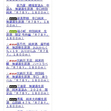
・
萩乃露 槽場直汲み 中
汲み 無濾過生原酒 辛口特別
純米 『Ｒ７ＢＹ』 １８００ｍｌ
・
超真野鶴 辛口純米
無濾過生原酒 『Ｒ７ＢＹ』 １８
００ｍｌ
・
福小町 特別純米 生
原酒 限定 号外編 『Ｒ７ＢＹ』
１８００ｍｌ
・
高千代 純米酒 扁平精
米 無調整生原酒 おおからく
ち＋１９ おりがらみ 『Ｒ７Ｂ
Ｙ』 １８００ｍｌ
・
大納川 天花 純米吟
醸 無濾過生原酒 ハートラベ
ル 『Ｒ７ＢＹ』 １８００ｍｌ
・
大納川 天花 特別純
米 無濾過生原酒 辛口 炎ラ
ベル 『Ｒ７ＢＹ』 １８００ｍｌ
・
三連星 無濾過生原
酒 純米直汲み ２０２６ 限
定品 『Ｒ７ＢＹ』 １８００ｍｌ
・
秀鳳 純米大吟醸生原
酒 山田錦 ４７％ 『Ｒ７ＢＹ』
１８００ｍｌ