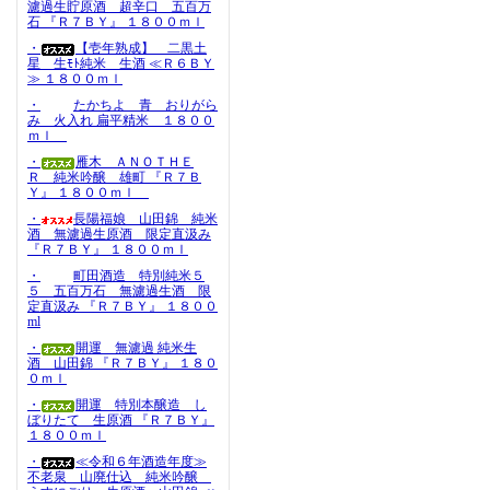
濾過生貯原酒 超辛口 五百万
石 『Ｒ７ＢＹ』 １８００ｍｌ
・
【壱年熟成】 二黒土
星 生ﾓﾄ純米 生酒 ≪Ｒ６ＢＹ
≫ １８００ｍｌ
・
たかちよ 青 おりがら
み 火入れ 扁平精米 １８００
ｍｌ
・
雁木 ＡＮＯＴＨＥ
Ｒ 純米吟醸 雄町 『Ｒ７Ｂ
Ｙ』 １８００ｍｌ
・
長陽福娘 山田錦 純米
酒 無濾過生原酒 限定直汲み
『Ｒ７ＢＹ』 １８００ｍｌ
・
町田酒造 特別純米５
５ 五百万石 無濾過生酒 限
定直汲み 『Ｒ７ＢＹ』 １８００
ml
・
開運 無濾過 純米生
酒 山田錦 『Ｒ７ＢＹ』 １８０
０ｍｌ
・
開運 特別本醸造 し
ぼりたて 生原酒 『Ｒ７ＢＹ』
１８００ｍｌ
・
≪令和６年酒造年度≫
不老泉 山廃仕込 純米吟醸