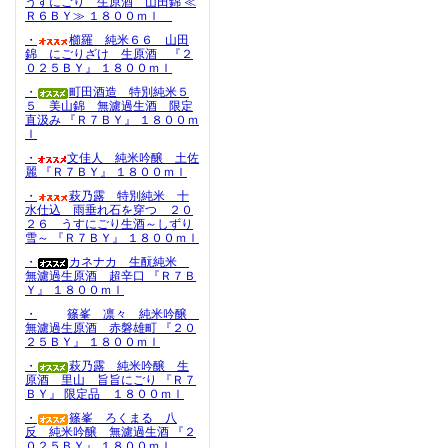
うすにごり 生原酒 山田錦 ≪
Ｒ６ＢＹ≫ １８００ｍｌ
・
櫛羅 純米６６ 山田
錦 にごりざけ 生原酒 『２
０２５ＢＹ』 １８００ｍｌ
・
町田酒造 特別純米５
５ 美山錦 無濾過生酒 限定
直汲み 『Ｒ７ＢＹ』 １８００ｍ
ｌ
・
文佳人 純米吟醸 土佐
麗 『Ｒ７ＢＹ』 １８００ｍｌ
・
萩乃露 特別純米 十
水仕込 雨垂れ石を穿つ ２０
２６ うすにごり生酒～しずり
雪～ 『Ｒ７ＢＹ』 １８００ｍｌ
・
カネナカ 生酛純米
無濾過生原酒 超辛口 『Ｒ７Ｂ
Ｙ』 １８００ｍｌ
・
篠峯 凛々 純米吟醸
無濾過生原酒 赤磐雄町 『２０
２５ＢＹ』 １８００ｍｌ
・
萩乃露 純米吟醸 生
原酒 里山 旨旨にごり 『Ｒ７
ＢＹ』 限定品 １８００ｍｌ
・
篠峯 ろくまる 八
反 純米吟醸 無濾過生酒 『２
０２５ＢＹ』 １８００ｍｌ