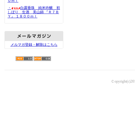
０ｍｌ
・
白露垂珠 純米吟醸 初
しぼり 生酒 美山錦 『Ｒ７Ｂ
Ｙ』 １８００ｍｌ
メルマガ登録・解除はこちら
Ｃopyright(c)2