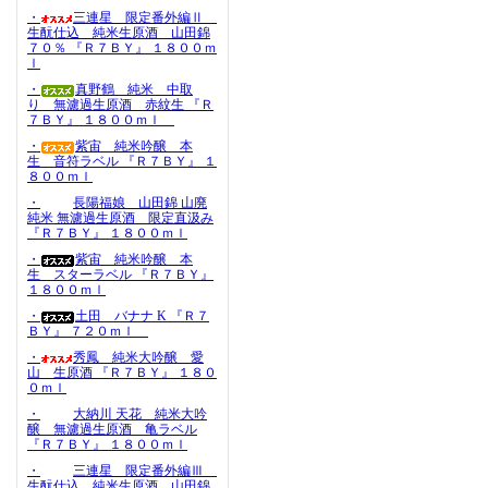
・
三連星 限定番外編Ⅱ
生酛仕込 純米生原酒 山田錦
７０％ 『Ｒ７ＢＹ』 １８００ｍ
ｌ
・
真野鶴 純米 中取
り 無濾過生原酒 赤紋生 『Ｒ
７ＢＹ』 １８００ｍｌ
・
紫宙 純米吟醸 本
生 音符ラベル 『Ｒ７ＢＹ』 １
８００ｍｌ
・
長陽福娘 山田錦 山廃
純米 無濾過生原酒 限定直汲み
『Ｒ７ＢＹ』 １８００ｍｌ
・
紫宙 純米吟醸 本
生 スターラベル 『Ｒ７ＢＹ』
１８００ｍｌ
・
土田 バナナ K 『Ｒ７
ＢＹ』 ７２０ｍｌ
・
秀鳳 純米大吟醸 愛
山 生原酒 『Ｒ７ＢＹ』 １８０
０ｍｌ
・
大納川 天花 純米大吟
醸 無濾過生原酒 亀ラベル
『Ｒ７ＢＹ』 １８００ｍｌ
・
三連星 限定番外編Ⅲ
生酛仕込 純米生原酒 山田錦