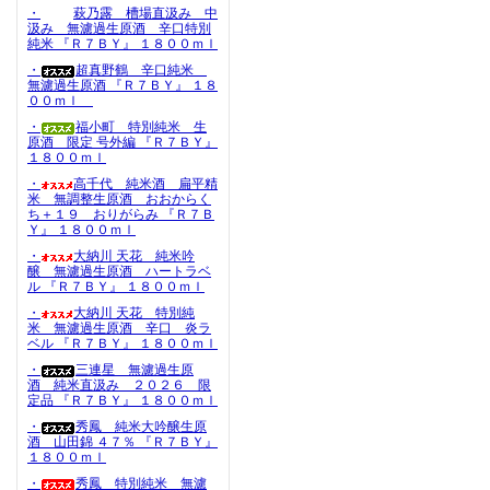
・
萩乃露 槽場直汲み 中
汲み 無濾過生原酒 辛口特別
純米 『Ｒ７ＢＹ』 １８００ｍｌ
・
超真野鶴 辛口純米
無濾過生原酒 『Ｒ７ＢＹ』 １８
００ｍｌ
・
福小町 特別純米 生
原酒 限定 号外編 『Ｒ７ＢＹ』
１８００ｍｌ
・
高千代 純米酒 扁平精
米 無調整生原酒 おおからく
ち＋１９ おりがらみ 『Ｒ７Ｂ
Ｙ』 １８００ｍｌ
・
大納川 天花 純米吟
醸 無濾過生原酒 ハートラベ
ル 『Ｒ７ＢＹ』 １８００ｍｌ
・
大納川 天花 特別純
米 無濾過生原酒 辛口 炎ラ
ベル 『Ｒ７ＢＹ』 １８００ｍｌ
・
三連星 無濾過生原
酒 純米直汲み ２０２６ 限
定品 『Ｒ７ＢＹ』 １８００ｍｌ
・
秀鳳 純米大吟醸生原
酒 山田錦 ４７％ 『Ｒ７ＢＹ』
１８００ｍｌ
・
秀鳳 特別純米 無濾