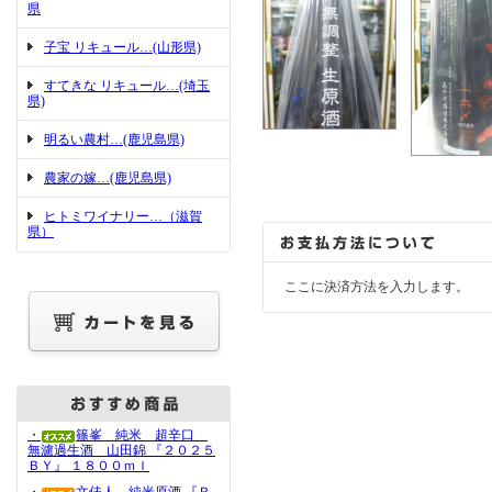
県
子宝 リキュール…(山形県)
すてきな リキュール…(埼玉
県)
明るい農村…(鹿児島県)
農家の嫁…(鹿児島県)
ヒトミワイナリー…（滋賀
県）
ここに決済方法を入力します。
・
篠峯 純米 超辛口
無濾過生酒 山田錦 『２０２５
ＢＹ』 １８００ｍｌ