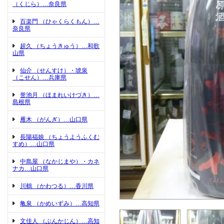
（くじら）…奈良県
百楽門 （ひゃくらくもん）…
奈良県
超久 （ちょうきゅう）…和歌
山県
仙介 （せんすけ）・琥泉
（こせん）…兵庫県
誉池月 （ほまれいけづき）…
島根県
雁木 （がんぎ）…山口県
長陽福娘 （ちょうようふくむ
すめ）…山口県
中島屋 （なかじまや）・カネ
ナカ…山口県
川鶴 （かわつる）…香川県
亀泉 （かめいずみ）…高知県
文佳人 （ぶんかじん）…高知