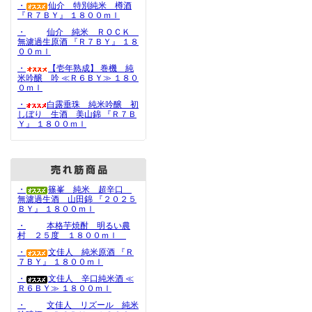
・
仙介 特別純米 樽酒
『Ｒ７ＢＹ』 １８００ｍｌ
・
仙介 純米 ＲＯＣＫ
無濾過生原酒 『Ｒ７ＢＹ』 １８
００ｍｌ
・
【壱年熟成】 巻機 純
米吟醸 吟 ≪Ｒ６ＢＹ≫ １８０
０ｍｌ
・
白露垂珠 純米吟醸 初
しぼり 生酒 美山錦 『Ｒ７Ｂ
Ｙ』 １８００ｍｌ
・
篠峯 純米 超辛口
無濾過生酒 山田錦 『２０２５
ＢＹ』 １８００ｍｌ
・
本格芋焼酎 明るい農
村 ２５度 １８００ｍｌ
・
文佳人 純米原酒 『Ｒ
７ＢＹ』 １８００ｍｌ
・
文佳人 辛口純米酒 ≪
Ｒ６ＢＹ≫ １８００ｍｌ
・
文佳人 リズール 純米