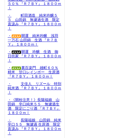
５０％ 『Ｒ７ＢＹ』 １８００ｍ
ｌ
・
町田酒造 純米吟醸５
５ 山田錦 無濾過生酒 限定
直汲み 『Ｒ７ＢＹ』 １８００ｍ
ｌ
・
開運 純米吟醸 浅羽
一万石 山田錦 生酒 『Ｒ７Ｂ
Ｙ』 １８００ｍｌ
・
開運 吟醸 生酒 御
日街家 『Ｒ７ＢＹ』 １８００ｍ
ｌ
・
裏百楽門 雄町６０％
精米 甘口レインボー 生原酒
『Ｒ７ＢＹ』 １８００ｍｌ
・
文佳人 リズール 特別
純米酒 『Ｒ７ＢＹ』 １８００ｍ
ｌ
・《開栓注意！》長陽福娘 山
田錦 辛口純米５５ 無濾過生
酒 限定にごり酒 『Ｒ７ＢＹ』
１８００ｍｌ
・
長陽福娘 山田錦 純米
辛口５５ 無濾過 生原酒 限定
直汲み 『Ｒ７ＢＹ』 １８００ｍ
ｌ