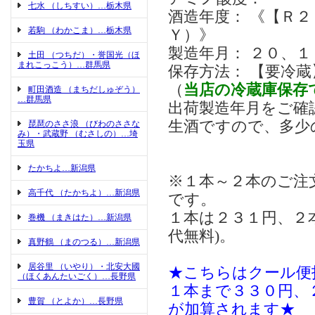
七水 （しちすい）…栃木県
酒造年度： 《【Ｒ２ＢＹ
若駒 （わかこま）…栃木県
Ｙ）》
製造年月： ２０、
土田 （つちだ）・誉国光（ほ
まれこっこう）…群馬県
保存方法： 【要冷蔵
（
当店の冷蔵庫保存
町田酒造 （まちだしゅぞう）
…群馬県
出荷製造年月をご確
生酒ですので、多少
琵琶のささ浪 （びわのささな
み）・武蔵野 （むさしの）…埼
玉県
たかちよ…新潟県
※１本～２本のご注
高千代 （たかちよ）…新潟県
です。
１本は２３１円、２
巻機 （まきはた）…新潟県
代無料)。
真野鶴 （まのつる）…新潟県
居谷里 （いやり）・北安大國
★こちらはクール便
（ほくあんたいごく）…長野県
１本まで３３０円、
豊賀 （とよか）…長野県
が加算されます★