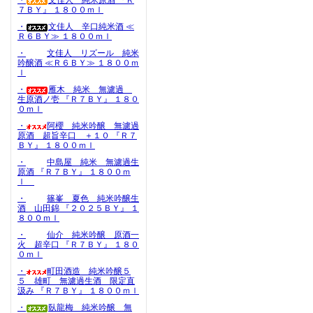
・
文佳人 純米原酒 『Ｒ
７ＢＹ』 １８００ｍｌ
・
文佳人 辛口純米酒 ≪
Ｒ６ＢＹ≫ １８００ｍｌ
・
文佳人 リズール 純米
吟醸酒 ≪Ｒ６ＢＹ≫ １８００ｍ
ｌ
・
雁木 純米 無濾過
生原酒ノ壱 『Ｒ７ＢＹ』 １８０
０ｍｌ
・
阿櫻 純米吟醸 無濾過
原酒 超旨辛口 ＋１０ 『Ｒ７
ＢＹ』 １８００ｍｌ
・
中島屋 純米 無濾過生
原酒 『Ｒ７ＢＹ』 １８００ｍ
ｌ
・
篠峯 夏色 純米吟醸生
酒 山田錦 『２０２５ＢＹ』 １
８００ｍｌ
・
仙介 純米吟醸 原酒一
火 超辛口 『Ｒ７ＢＹ』 １８０
０ｍｌ
・
町田酒造 純米吟醸５
５ 雄町 無濾過生酒 限定直
汲み 『Ｒ７ＢＹ』 １８００ｍｌ
・
臥龍梅 純米吟醸 無