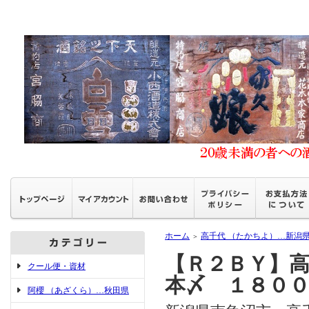
ホーム
高千代 （たかちよ）…新潟
＞
【Ｒ２ＢＹ】
クール便・資材
本〆 １８０
阿櫻 （あざくら）…秋田県