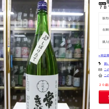
７Ｂ
販売
在庫
購入
» 特定
買
こ
こ
２０歳