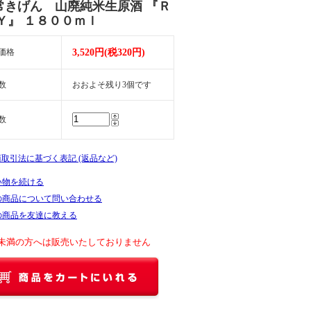
常きげん 山廃純米生原酒 『Ｒ
Ｙ』 １８００ｍｌ
価格
3,520円(税320円)
数
おおよそ残り3個です
数
商取引法に基づく表記 (返品など)
い物を続ける
の商品について問い合わせる
の商品を友達に教える
未満の方へは販売いたしておりません