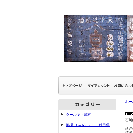
ホー
クール便・資材
石川
阿櫻 （あざくら）…秋田県
酒造
精米