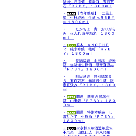
濾過生貯原酒 超辛口 五百万
石 『Ｒ７ＢＹ』 １８００ｍｌ
・
【壱年熟成】 二黒土
星 生ﾓﾄ純米 生酒 ≪Ｒ６ＢＹ
≫ １８００ｍｌ
・
たかちよ 青 おりがら
み 火入れ 扁平精米 １８００
ｍｌ
・
雁木 ＡＮＯＴＨＥ
Ｒ 純米吟醸 雄町 『Ｒ７Ｂ
Ｙ』 １８００ｍｌ
・
長陽福娘 山田錦 純米
酒 無濾過生原酒 限定直汲み
『Ｒ７ＢＹ』 １８００ｍｌ
・
町田酒造 特別純米５
５ 五百万石 無濾過生酒 限
定直汲み 『Ｒ７ＢＹ』 １８００
ml
・
開運 無濾過 純米生
酒 山田錦 『Ｒ７ＢＹ』 １８０
０ｍｌ
・
開運 特別本醸造 し
ぼりたて 生原酒 『Ｒ７ＢＹ』
１８００ｍｌ
・
≪令和６年酒造年度≫
不老泉 山廃仕込 純米吟醸