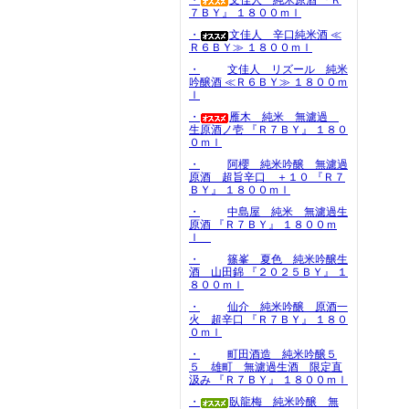
・
文佳人 純米原酒 『Ｒ
７ＢＹ』 １８００ｍｌ
・
文佳人 辛口純米酒 ≪
Ｒ６ＢＹ≫ １８００ｍｌ
・
文佳人 リズール 純米
吟醸酒 ≪Ｒ６ＢＹ≫ １８００ｍ
ｌ
・
雁木 純米 無濾過
生原酒ノ壱 『Ｒ７ＢＹ』 １８０
０ｍｌ
・
阿櫻 純米吟醸 無濾過
原酒 超旨辛口 ＋１０ 『Ｒ７
ＢＹ』 １８００ｍｌ
・
中島屋 純米 無濾過生
原酒 『Ｒ７ＢＹ』 １８００ｍ
ｌ
・
篠峯 夏色 純米吟醸生
酒 山田錦 『２０２５ＢＹ』 １
８００ｍｌ
・
仙介 純米吟醸 原酒一
火 超辛口 『Ｒ７ＢＹ』 １８０
０ｍｌ
・
町田酒造 純米吟醸５
５ 雄町 無濾過生酒 限定直
汲み 『Ｒ７ＢＹ』 １８００ｍｌ
・
臥龍梅 純米吟醸 無