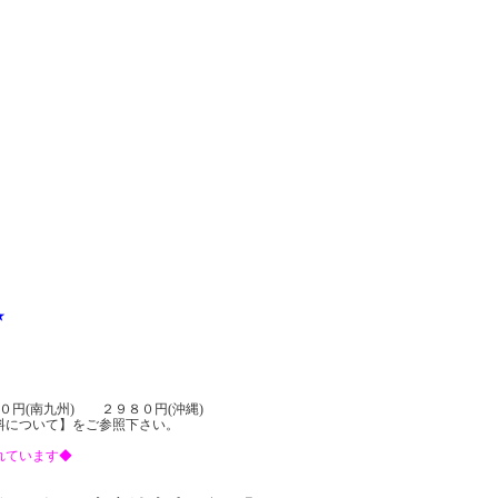
★
０円(南九州) ２９８０円(沖縄)
料について】をご参照下さい。
れています◆