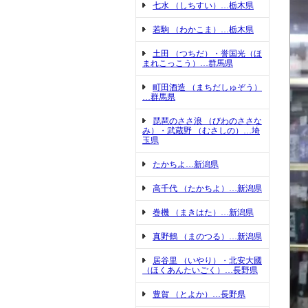
七水 （しちすい）…栃木県
若駒 （わかこま）…栃木県
土田 （つちだ）・誉国光（ほ
まれこっこう）…群馬県
町田酒造 （まちだしゅぞう）
…群馬県
琵琶のささ浪 （びわのささな
み）・武蔵野 （むさしの）…埼
玉県
たかちよ…新潟県
高千代 （たかちよ）…新潟県
巻機 （まきはた）…新潟県
真野鶴 （まのつる）…新潟県
居谷里 （いやり）・北安大國
（ほくあんたいごく）…長野県
豊賀 （とよか）…長野県