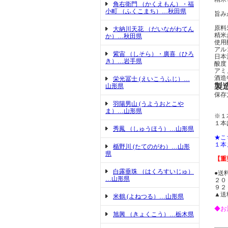
角右衛門 （かくえもん）・福
小町 （ふくこまち）…秋田県
旨み
原料
大納川天花 （だいながわてん
精米
か）…秋田県
使用
アル
紫宙 （しそら）・廣喜（ひろ
日本
き）…岩手県
酸度
アミ
酒造年
栄光冨士 (えいこうふじ）…
製
山形県
保存
羽陽男山 (うようおとこや
ま）…山形県
※１
１本
秀鳳 （しゅうほう）…山形県
★こ
１本
楯野川 (たてのがわ）…山形
県
【重
白露垂珠 （はくろすいじゅ）
●送
…山形県
２０
９２
▲送
米鶴 (よねつる）…山形県
◆お
旭興 （きょくこう）…栃木県