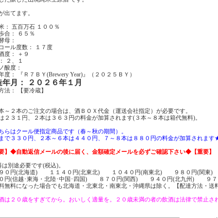
が出てます。
米： 五百万石 １００％
歩合： ６５％
酵母：
コール度数： １７度
酒度： ＋９
： ２、１
ノ酸度：
度： 『Ｒ７ＢＹ(Brewery Year)』（２０２５ＢＹ）
造年月： ２０２６年１月
方法： 【要冷蔵】
本～２本のご注文の場合は、酒ＢＯＸ代金（運送会社指定）が必要です。
は２３１円、２本は３６３円の料金が加算されます(３本～８本は箱代無料)。
ちらはクール便指定商品です（春～秋の期間）。
まで３３０円、２本～６本は４４０円、７～８本は８８０円の料金が加算されます
要】◆自動返信メールの後に届く、金額確定メールを必ずご確認下さい◆【重要】
料は別途必要です(税込)。
９０円(北海道) １１４０円(北東北) １０４０円(南東北) ９８０円(関東)
０円(信越･東海・北陸･中国･四国) ８７０円(関西) ９４０円(北九州) ９７
料無料になった場合でも北海道・北東北・南東北・沖縄県は除く。【配達方法・送
酒は２０歳をすぎてから。おいしく適量を。２０歳未満の者の飲酒は法律で禁止さ