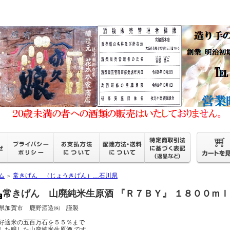
ム
常きげん （じょうきげん）…石川県
＞
常きげん 山廃純米生原酒 『Ｒ７ＢＹ』 １８００ｍｌ
県加賀市 鹿野酒造㈱ 謹製
好適米の五百万石を５５％まで
した醸した山廃純米生原酒 です。