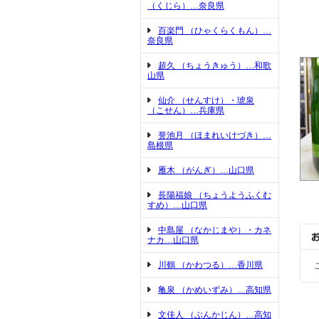
（くじら）…奈良県
百楽門 （ひゃくらくもん）…
奈良県
超久 （ちょうきゅう）…和歌
山県
仙介 （せんすけ）・琥泉
（こせん）…兵庫県
誉池月 （ほまれいけづき）…
島根県
雁木 （がんぎ）…山口県
長陽福娘 （ちょうようふくむ
すめ）…山口県
中島屋 （なかじまや）・カネ
ナカ…山口県
川鶴 （かわつる）…香川県
亀泉 （かめいずみ）…高知県
文佳人 （ぶんかじん）…高知