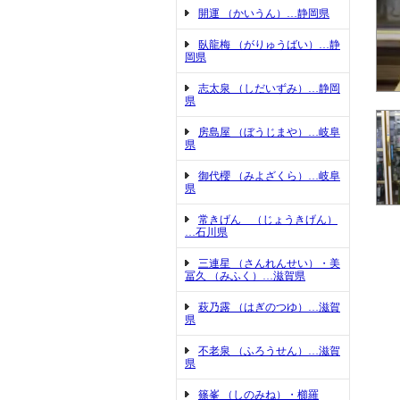
開運 （かいうん）…静岡県
臥龍梅 （がりゅうばい）…静
岡県
志太泉 （しだいずみ）…静岡
県
房島屋 （ぼうじまや）…岐阜
県
御代櫻 （みよざくら）…岐阜
県
常きげん （じょうきげん）
…石川県
三連星 （さんれんせい）・美
冨久 （みふく）…滋賀県
萩乃露 （はぎのつゆ）…滋賀
県
不老泉 （ふろうせん）…滋賀
県
篠峯 （しのみね）・櫛羅