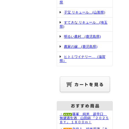
県
子宝 リキュール…(山形県)
すてきな リキュール…(埼玉
県)
明るい農村…(鹿児島県)
農家の嫁…(鹿児島県)
ヒトミワイナリー…（滋賀
県）
・
篠峯 純米 超辛口
無濾過生酒 山田錦 『２０２５
ＢＹ』 １８００ｍｌ