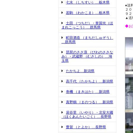
七水 （しちすい）…栃木県
●送
２０
若駒 （わかこま）…栃木県
９２
▲送
土田 （つちだ）・誉国光（ほ
◆お
まれこっこう）…群馬県
町田酒造 （まちだしゅぞう）
…群馬県
琵琶のささ浪 （びわのささな
み）・武蔵野 （むさしの）…埼
玉県
たかちよ…新潟県
高千代 （たかちよ）…新潟県
巻機 （まきはた）…新潟県
真野鶴 （まのつる）…新潟県
居谷里 （いやり）・北安大國
（ほくあんたいごく）…長野県
豊賀 （とよか）…長野県