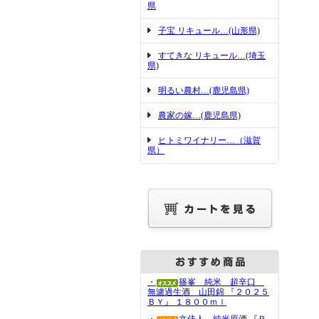
県
子宝 リキュール…(山形県)
すてきな リキュール…(埼玉
県)
明るい農村…(鹿児島県)
農家の嫁…(鹿児島県)
ヒトミワイナリー…（滋賀
県）
・
篠峯 純米 超辛口
無濾過生酒 山田錦 『２０２５
ＢＹ』 １８００ｍｌ