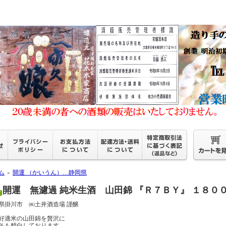
ム
開運 （かいうん）…静岡県
＞
開運 無濾過 純米生酒 山田錦 『Ｒ７ＢＹ』 １８０
県掛川市 ㈱土井酒造場 謹醸
好適米の山田錦を贅沢に
％も精白しております。