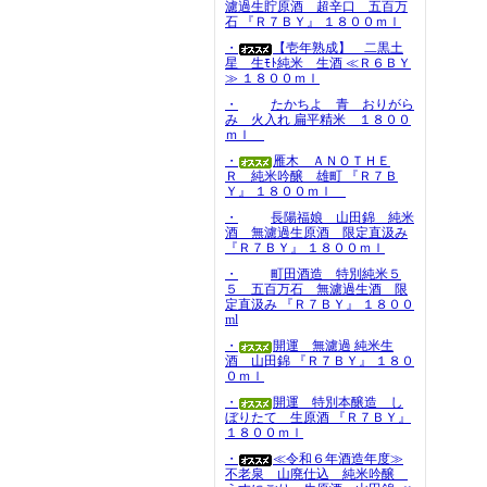
濾過生貯原酒 超辛口 五百万
石 『Ｒ７ＢＹ』 １８００ｍｌ
・
【壱年熟成】 二黒土
星 生ﾓﾄ純米 生酒 ≪Ｒ６ＢＹ
≫ １８００ｍｌ
・
たかちよ 青 おりがら
み 火入れ 扁平精米 １８００
ｍｌ
・
雁木 ＡＮＯＴＨＥ
Ｒ 純米吟醸 雄町 『Ｒ７Ｂ
Ｙ』 １８００ｍｌ
・
長陽福娘 山田錦 純米
酒 無濾過生原酒 限定直汲み
『Ｒ７ＢＹ』 １８００ｍｌ
・
町田酒造 特別純米５
５ 五百万石 無濾過生酒 限
定直汲み 『Ｒ７ＢＹ』 １８００
ml
・
開運 無濾過 純米生
酒 山田錦 『Ｒ７ＢＹ』 １８０
０ｍｌ
・
開運 特別本醸造 し
ぼりたて 生原酒 『Ｒ７ＢＹ』
１８００ｍｌ
・
≪令和６年酒造年度≫
不老泉 山廃仕込 純米吟醸