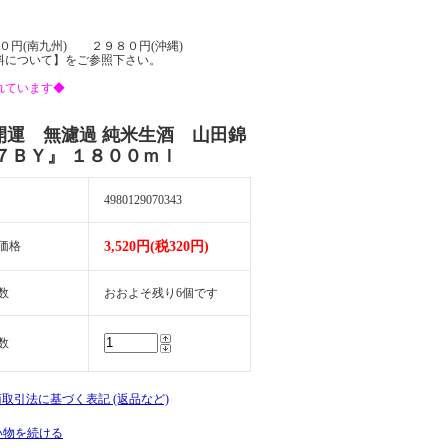
０円(南九州) ２９８０円(沖縄)
料について】をご参照下さい。
れています◆
開運 無濾過 純米生酒 山田錦
７ＢＹ』 １８００ｍｌ
4980129070343
価格
3,520円(税320円)
数
おおよそ残り6個です
数
商取引法に基づく表記 (返品など)
い物を続ける