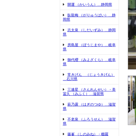
開運 （かいうん）…静岡県
臥龍梅 （がりゅうばい）…静
岡県
志太泉 （しだいずみ）…静岡
県
房島屋 （ぼうじまや）…岐阜
県
御代櫻 （みよざくら）…岐阜
県
常きげん （じょうきげん）
…石川県
三連星 （さんれんせい）・美
冨久 （みふく）…滋賀県
萩乃露 （はぎのつゆ）…滋賀
県
不老泉 （ふろうせん）…滋賀
県
篠峯 （しのみね）・櫛羅