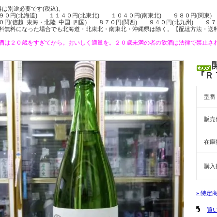
料は別途必要です(税込)。
９０円(北海道) １１４０円(北東北) １０４０円(南東北) ９８０円(関東)
０円(信越･東海・北陸･中国･四国) ８７０円(関西) ９４０円(北九州) ９７
料無料になった場合でも北海道・北東北・南東北・沖縄県は除く。【配達方法・送
酒は２０歳をすぎてから。おいしく適量を。２０歳未満の者の飲酒は法律で禁止さ
『Ｒ
型番
販売
在庫
購入
» 特定
買