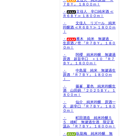
・
文佳人 純米原酒 『Ｒ
７ＢＹ』 １８００ｍｌ
・
文佳人 辛口純米酒 ≪
Ｒ６ＢＹ≫ １８００ｍｌ
・
文佳人 リズール 純米
吟醸酒 ≪Ｒ６ＢＹ≫ １８００ｍ
ｌ
・
雁木 純米 無濾過
生原酒ノ壱 『Ｒ７ＢＹ』 １８０
０ｍｌ
・
阿櫻 純米吟醸 無濾過
原酒 超旨辛口 ＋１０ 『Ｒ７
ＢＹ』 １８００ｍｌ
・
中島屋 純米 無濾過生
原酒 『Ｒ７ＢＹ』 １８００ｍ
ｌ
・
篠峯 夏色 純米吟醸生
酒 山田錦 『２０２５ＢＹ』 １
８００ｍｌ
・
仙介 純米吟醸 原酒一
火 超辛口 『Ｒ７ＢＹ』 １８０
０ｍｌ
・
町田酒造 純米吟醸５
５ 雄町 無濾過生酒 限定直
汲み 『Ｒ７ＢＹ』 １８００ｍｌ
・
臥龍梅 純米吟醸 無