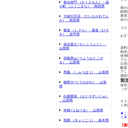
角右衛門 （かくえもん）・福
小町 （ふくこまち）…秋田県
僅か
静岡
果実
大納川天花 （だいながわてん
米の
か）…秋田県
コス
紫宙 （しそら）・廣喜（ひろ
き）…岩手県
おす
栄光冨士 (えいこうふじ）…
原料
山形県
精米
使用
羽陽男山 (うようおとこや
アル
ま）…山形県
日本
酸度
アミ
秀鳳 （しゅうほう）…山形県
酒造年
製
楯野川 (たてのがわ）…山形
保存
県
（デ
白露垂珠 （はくろすいじゅ）
…山形県
※１
１本
米鶴 (よねつる）…山形県
★こ
１本
旭興 （きょくこう）…栃木県
【重