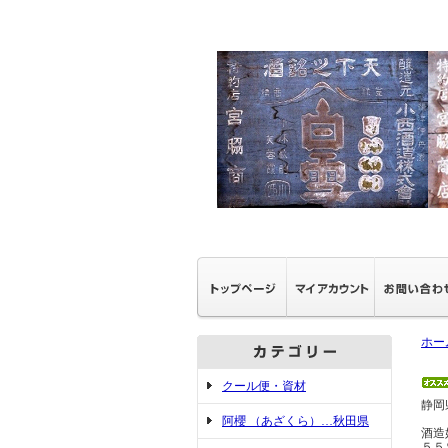
ホー
クール便・資材
静岡
阿櫻 （あざくら）…秋田県
酒造
５５