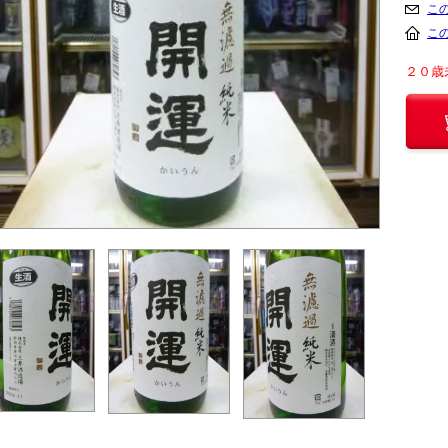
こ
こ
２０歳