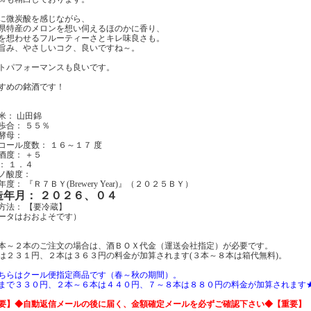
に微炭酸を感じながら、
県特産のメロンを想い伺えるほのかに香り、
を想わせるフルーティーさとキレ味良さも。
旨み、やさしいコク、良いですね～。
トパフォーマンスも良いです。
すめの銘酒です！
米： 山田錦
歩合： ５５％
酵母：
コール度数： １６～１７ 度
酒度： ＋５
： １．４
ノ酸度：
度： 『Ｒ７ＢＹ(Brewery Year)』（２０２５ＢＹ）
造年月： ２０２６、０４
方法： 【要冷蔵】
ータはおおよそです）
本～２本のご注文の場合は、酒ＢＯＸ代金（運送会社指定）が必要です。
は２３１円、２本は３６３円の料金が加算されます(３本～８本は箱代無料)。
ちらはクール便指定商品です（春～秋の期間）。
まで３３０円、２本～６本は４４０円、７～８本は８８０円の料金が加算されます
要】◆自動返信メールの後に届く、金額確定メールを必ずご確認下さい◆【重要】