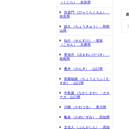
（くじら）…奈良県
百楽門 （ひゃくらくもん）…
奈良県
超久 （ちょうきゅう）…和歌
山県
仙介 （せんすけ）・琥泉
（こせん）…兵庫県
誉池月 （ほまれいけづき）…
島根県
雁木 （がんぎ）…山口県
長陽福娘 （ちょうようふくむ
すめ）…山口県
中島屋 （なかじまや）・カネ
ナカ…山口県
川鶴 （かわつる）…香川県
亀泉 （かめいずみ）…高知県
文佳人 （ぶんかじん）…高知