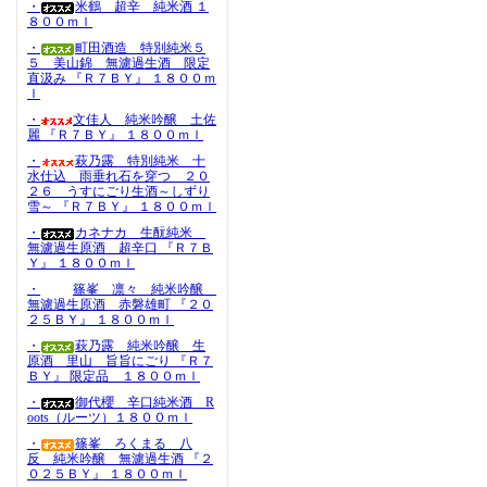
・
米鶴 超辛 純米酒 １
８００ｍｌ
・
町田酒造 特別純米５
５ 美山錦 無濾過生酒 限定
直汲み 『Ｒ７ＢＹ』 １８００ｍ
ｌ
・
文佳人 純米吟醸 土佐
麗 『Ｒ７ＢＹ』 １８００ｍｌ
・
萩乃露 特別純米 十
水仕込 雨垂れ石を穿つ ２０
２６ うすにごり生酒～しずり
雪～ 『Ｒ７ＢＹ』 １８００ｍｌ
・
カネナカ 生酛純米
無濾過生原酒 超辛口 『Ｒ７Ｂ
Ｙ』 １８００ｍｌ
・
篠峯 凛々 純米吟醸
無濾過生原酒 赤磐雄町 『２０
２５ＢＹ』 １８００ｍｌ
・
萩乃露 純米吟醸 生
原酒 里山 旨旨にごり 『Ｒ７
ＢＹ』 限定品 １８００ｍｌ
・
御代櫻 辛口純米酒 R
oots（ルーツ）１８００ｍｌ
・
篠峯 ろくまる 八
反 純米吟醸 無濾過生酒 『２
０２５ＢＹ』 １８００ｍｌ