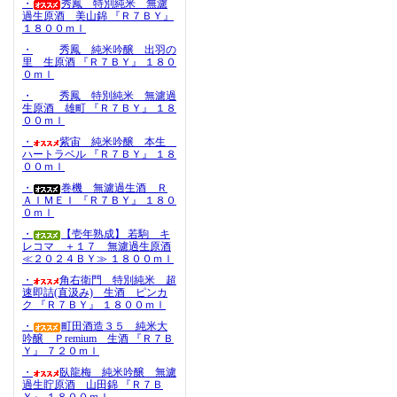
・
秀鳳 特別純米 無濾
過生原酒 美山錦 『Ｒ７ＢＹ』
１８００ｍｌ
・
秀鳳 純米吟醸 出羽の
里 生原酒 『Ｒ７ＢＹ』 １８０
０ｍｌ
・
秀鳳 特別純米 無濾過
生原酒 雄町 『Ｒ７ＢＹ』 １８
００ｍｌ
・
紫宙 純米吟醸 本生
ハートラベル 『Ｒ７ＢＹ』 １８
００ｍｌ
・
巻機 無濾過生酒 Ｒ
ＡＩＭＥＩ 『Ｒ７ＢＹ』 １８０
０ｍｌ
・
【壱年熟成】 若駒 キ
レコマ ＋１７ 無濾過生原酒
≪２０２４ＢＹ≫ １８００ｍｌ
・
角右衛門 特別純米 超
速即詰(直汲み) 生酒 ピンカ
ク 『Ｒ７ＢＹ』 １８００ｍｌ
・
町田酒造３５ 純米大
吟醸 Ｐremium 生酒 『Ｒ７Ｂ
Ｙ』 ７２０ｍｌ
・
臥龍梅 純米吟醸 無濾
過生貯原酒 山田錦 『Ｒ７Ｂ