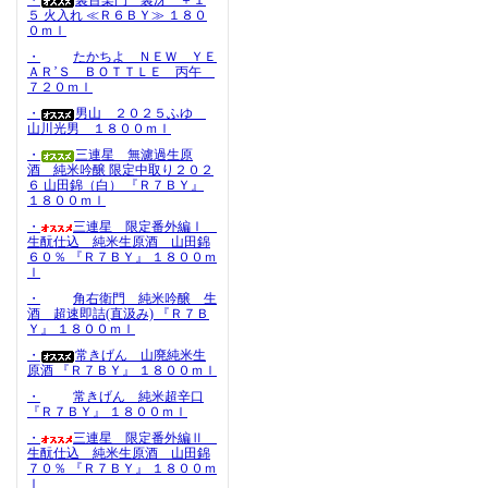
・
裏百楽門 裏冴 ＋１
５ 火入れ ≪Ｒ６ＢＹ≫ １８０
０ｍｌ
・
たかちよ ＮＥＷ ＹＥ
ＡＲ’Ｓ ＢＯＴＴＬＥ 丙午
７２０ｍｌ
・
男山 ２０２５ふゆ
山川光男 １８００ｍｌ
・
三連星 無濾過生原
酒 純米吟醸 限定中取り２０２
６ 山田錦（白） 『Ｒ７ＢＹ』
１８００ｍｌ
・
三連星 限定番外編Ⅰ
生酛仕込 純米生原酒 山田錦
６０％ 『Ｒ７ＢＹ』 １８００ｍ
ｌ
・
角右衛門 純米吟醸 生
酒 超速即詰(直汲み) 『Ｒ７Ｂ
Ｙ』 １８００ｍｌ
・
常きげん 山廃純米生
原酒 『Ｒ７ＢＹ』 １８００ｍｌ
・
常きげん 純米超辛口
『Ｒ７ＢＹ』 １８００ｍｌ
・
三連星 限定番外編Ⅱ
生酛仕込 純米生原酒 山田錦
７０％ 『Ｒ７ＢＹ』 １８００ｍ
ｌ