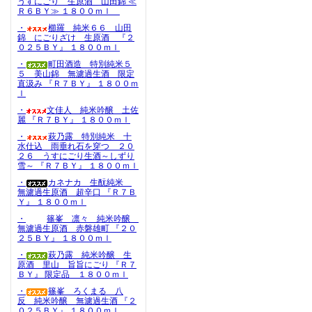
うすにごり 生原酒 山田錦 ≪
Ｒ６ＢＹ≫ １８００ｍｌ
・
櫛羅 純米６６ 山田
錦 にごりざけ 生原酒 『２
０２５ＢＹ』 １８００ｍｌ
・
町田酒造 特別純米５
５ 美山錦 無濾過生酒 限定
直汲み 『Ｒ７ＢＹ』 １８００ｍ
ｌ
・
文佳人 純米吟醸 土佐
麗 『Ｒ７ＢＹ』 １８００ｍｌ
・
萩乃露 特別純米 十
水仕込 雨垂れ石を穿つ ２０
２６ うすにごり生酒～しずり
雪～ 『Ｒ７ＢＹ』 １８００ｍｌ
・
カネナカ 生酛純米
無濾過生原酒 超辛口 『Ｒ７Ｂ
Ｙ』 １８００ｍｌ
・
篠峯 凛々 純米吟醸
無濾過生原酒 赤磐雄町 『２０
２５ＢＹ』 １８００ｍｌ
・
萩乃露 純米吟醸 生
原酒 里山 旨旨にごり 『Ｒ７
ＢＹ』 限定品 １８００ｍｌ
・
篠峯 ろくまる 八
反 純米吟醸 無濾過生酒 『２
０２５ＢＹ』 １８００ｍｌ