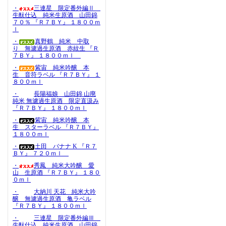
・
三連星 限定番外編Ⅱ
生酛仕込 純米生原酒 山田錦
７０％ 『Ｒ７ＢＹ』 １８００ｍ
ｌ
・
真野鶴 純米 中取
り 無濾過生原酒 赤紋生 『Ｒ
７ＢＹ』 １８００ｍｌ
・
紫宙 純米吟醸 本
生 音符ラベル 『Ｒ７ＢＹ』 １
８００ｍｌ
・
長陽福娘 山田錦 山廃
純米 無濾過生原酒 限定直汲み
『Ｒ７ＢＹ』 １８００ｍｌ
・
紫宙 純米吟醸 本
生 スターラベル 『Ｒ７ＢＹ』
１８００ｍｌ
・
土田 バナナ K 『Ｒ７
ＢＹ』 ７２０ｍｌ
・
秀鳳 純米大吟醸 愛
山 生原酒 『Ｒ７ＢＹ』 １８０
０ｍｌ
・
大納川 天花 純米大吟
醸 無濾過生原酒 亀ラベル
『Ｒ７ＢＹ』 １８００ｍｌ
・
三連星 限定番外編Ⅲ
生酛仕込 純米生原酒 山田錦