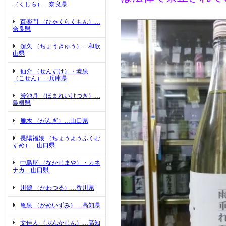
（くじら）…奈良県
百楽門 （ひゃくらくもん）…
奈良県
超久 （ちょうきゅう）…和歌
山県
仙介 （せんすけ）・琥泉
（こせん）…兵庫県
誉池月 （ほまれいけづき）…
島根県
雁木 （がんぎ）…山口県
長陽福娘 （ちょうようふくむ
すめ）…山口県
中島屋 （なかじまや）・カネ
ナカ…山口県
川鶴 （かわつる）…香川県
亀泉 （かめいずみ）…高知県
文佳人 （ぶんかじん）…高知