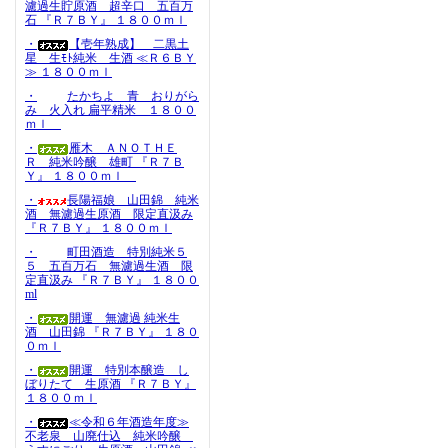
濾過生貯原酒 超辛口 五百万
石 『Ｒ７ＢＹ』 １８００ｍｌ
・
【壱年熟成】 二黒土
星 生ﾓﾄ純米 生酒 ≪Ｒ６ＢＹ
≫ １８００ｍｌ
・
たかちよ 青 おりがら
み 火入れ 扁平精米 １８００
ｍｌ
・
雁木 ＡＮＯＴＨＥ
Ｒ 純米吟醸 雄町 『Ｒ７Ｂ
Ｙ』 １８００ｍｌ
・
長陽福娘 山田錦 純米
酒 無濾過生原酒 限定直汲み
『Ｒ７ＢＹ』 １８００ｍｌ
・
町田酒造 特別純米５
５ 五百万石 無濾過生酒 限
定直汲み 『Ｒ７ＢＹ』 １８００
ml
・
開運 無濾過 純米生
酒 山田錦 『Ｒ７ＢＹ』 １８０
０ｍｌ
・
開運 特別本醸造 し
ぼりたて 生原酒 『Ｒ７ＢＹ』
１８００ｍｌ
・
≪令和６年酒造年度≫
不老泉 山廃仕込 純米吟醸