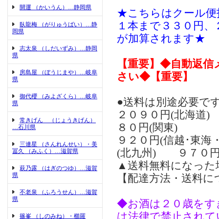
開運 （かいうん）…静岡県
★こちらはクール便
１本まで３３０円、
臥龍梅 （がりゅうばい）…静
岡県
が加算されます★
志太泉 （しだいずみ）…静岡
県
【重要】◆自動返信
房島屋 （ぼうじまや）…岐阜
さい◆【重要】
県
御代櫻 （みよざくら）…岐阜
●送料は別途必要です
県
２０９０円(北海道
常きげん （じょうきげん）
８０円(関東)
…石川県
９２０円(信越･東海
三連星 （さんれんせい）・美
(北九州) ９７０円
冨久 （みふく）…滋賀県
▲送料無料になった
萩乃露 （はぎのつゆ）…滋賀
県
【配達方法・送料に
不老泉 （ふろうせん）…滋賀
県
◆お酒は２０歳をす
は法律で禁止されて
篠峯 （しのみね）・櫛羅