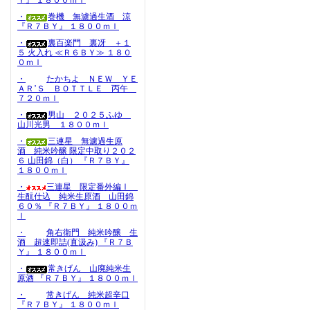
Ｙ』 １８００ｍｌ
・
巻機 無濾過生酒 涼
『Ｒ７ＢＹ』 １８００ｍｌ
・
裏百楽門 裏冴 ＋１
５ 火入れ ≪Ｒ６ＢＹ≫ １８０
０ｍｌ
・
たかちよ ＮＥＷ ＹＥ
ＡＲ’Ｓ ＢＯＴＴＬＥ 丙午
７２０ｍｌ
・
男山 ２０２５ふゆ
山川光男 １８００ｍｌ
・
三連星 無濾過生原
酒 純米吟醸 限定中取り２０２
６ 山田錦（白） 『Ｒ７ＢＹ』
１８００ｍｌ
・
三連星 限定番外編Ⅰ
生酛仕込 純米生原酒 山田錦
６０％ 『Ｒ７ＢＹ』 １８００ｍ
ｌ
・
角右衛門 純米吟醸 生
酒 超速即詰(直汲み) 『Ｒ７Ｂ
Ｙ』 １８００ｍｌ
・
常きげん 山廃純米生
原酒 『Ｒ７ＢＹ』 １８００ｍｌ
・
常きげん 純米超辛口
『Ｒ７ＢＹ』 １８００ｍｌ