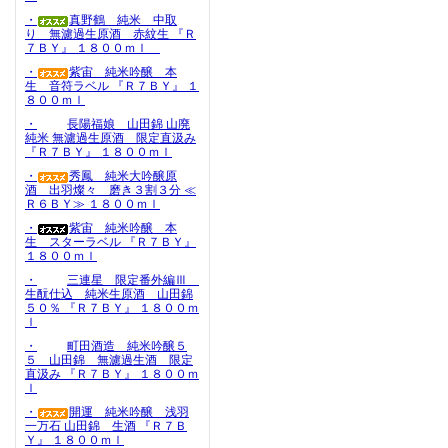
・
真野鶴 純米 中取
り 無濾過生原酒 赤紋生 『Ｒ
７ＢＹ』 １８００ｍｌ
・
紫宙 純米吟醸 本
生 音符ラベル 『Ｒ７ＢＹ』 １
８００ｍｌ
・
長陽福娘 山田錦 山廃
純米 無濾過生原酒 限定直汲み
『Ｒ７ＢＹ』 １８００ｍｌ
・
秀鳳 純米大吟醸原
酒 出羽燦々 磨き３割３分 ≪
Ｒ６ＢＹ≫ １８００ｍｌ
・
紫宙 純米吟醸 本
生 スターラベル 『Ｒ７ＢＹ』
１８００ｍｌ
・
三連星 限定番外編Ⅲ
生酛仕込 純米生原酒 山田錦
５０％ 『Ｒ７ＢＹ』 １８００ｍ
ｌ
・
町田酒造 純米吟醸５
５ 山田錦 無濾過生酒 限定
直汲み 『Ｒ７ＢＹ』 １８００ｍ
ｌ
・
開運 純米吟醸 浅羽
一万石 山田錦 生酒 『Ｒ７Ｂ
Ｙ』 １８００ｍｌ