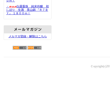
０ｍｌ
・
白露垂珠 純米吟醸 初
しぼり 生酒 美山錦 『Ｒ７Ｂ
Ｙ』 １８００ｍｌ
メルマガ登録・解除はこちら
Ｃopyright(c)2