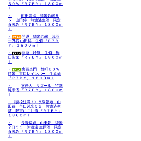
５０％ 『Ｒ７ＢＹ』 １８００ｍ
ｌ
・
町田酒造 純米吟醸５
５ 山田錦 無濾過生酒 限定
直汲み 『Ｒ７ＢＹ』 １８００ｍ
ｌ
・
開運 純米吟醸 浅羽
一万石 山田錦 生酒 『Ｒ７Ｂ
Ｙ』 １８００ｍｌ
・
開運 吟醸 生酒 御
日街家 『Ｒ７ＢＹ』 １８００ｍ
ｌ
・
裏百楽門 雄町６０％
精米 甘口レインボー 生原酒
『Ｒ７ＢＹ』 １８００ｍｌ
・
文佳人 リズール 特別
純米酒 『Ｒ７ＢＹ』 １８００ｍ
ｌ
・《開栓注意！》長陽福娘 山
田錦 辛口純米５５ 無濾過生
酒 限定にごり酒 『Ｒ７ＢＹ』
１８００ｍｌ
・
長陽福娘 山田錦 純米
辛口５５ 無濾過 生原酒 限定
直汲み 『Ｒ７ＢＹ』 １８００ｍ
ｌ