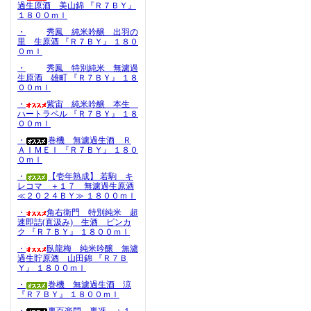
過生原酒 美山錦 『Ｒ７ＢＹ』
１８００ｍｌ
・
秀鳳 純米吟醸 出羽の
里 生原酒 『Ｒ７ＢＹ』 １８０
０ｍｌ
・
秀鳳 特別純米 無濾過
生原酒 雄町 『Ｒ７ＢＹ』 １８
００ｍｌ
・
紫宙 純米吟醸 本生
ハートラベル 『Ｒ７ＢＹ』 １８
００ｍｌ
・
巻機 無濾過生酒 Ｒ
ＡＩＭＥＩ 『Ｒ７ＢＹ』 １８０
０ｍｌ
・
【壱年熟成】 若駒 キ
レコマ ＋１７ 無濾過生原酒
≪２０２４ＢＹ≫ １８００ｍｌ
・
角右衛門 特別純米 超
速即詰(直汲み) 生酒 ピンカ
ク 『Ｒ７ＢＹ』 １８００ｍｌ
・
臥龍梅 純米吟醸 無濾
過生貯原酒 山田錦 『Ｒ７Ｂ
Ｙ』 １８００ｍｌ
・
巻機 無濾過生酒 涼
『Ｒ７ＢＹ』 １８００ｍｌ