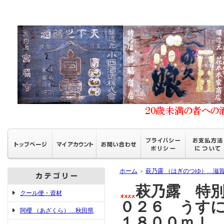
ホーム
萩乃露 （はぎのつゆ）…滋
＞
萩乃露 特
クール便・資材
０２６ うすに
阿櫻 （あざくら）…秋田県
１８００ｍｌ