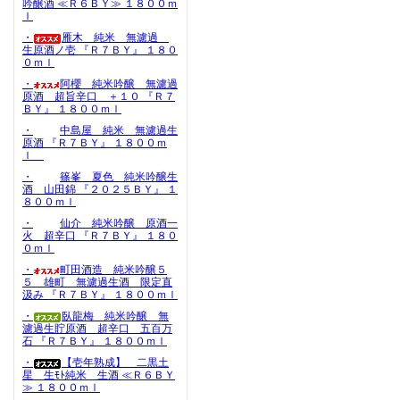
吟醸酒 ≪Ｒ６ＢＹ≫ １８００ｍ
ｌ
・
雁木 純米 無濾過
生原酒ノ壱 『Ｒ７ＢＹ』 １８０
０ｍｌ
・
阿櫻 純米吟醸 無濾過
原酒 超旨辛口 ＋１０ 『Ｒ７
ＢＹ』 １８００ｍｌ
・
中島屋 純米 無濾過生
原酒 『Ｒ７ＢＹ』 １８００ｍ
ｌ
・
篠峯 夏色 純米吟醸生
酒 山田錦 『２０２５ＢＹ』 １
８００ｍｌ
・
仙介 純米吟醸 原酒一
火 超辛口 『Ｒ７ＢＹ』 １８０
０ｍｌ
・
町田酒造 純米吟醸５
５ 雄町 無濾過生酒 限定直
汲み 『Ｒ７ＢＹ』 １８００ｍｌ
・
臥龍梅 純米吟醸 無
濾過生貯原酒 超辛口 五百万
石 『Ｒ７ＢＹ』 １８００ｍｌ
・
【壱年熟成】 二黒土
星 生ﾓﾄ純米 生酒 ≪Ｒ６ＢＹ
≫ １８００ｍｌ