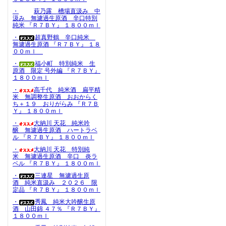
・
萩乃露 槽場直汲み 中
汲み 無濾過生原酒 辛口特別
純米 『Ｒ７ＢＹ』 １８００ｍｌ
・
超真野鶴 辛口純米
無濾過生原酒 『Ｒ７ＢＹ』 １８
００ｍｌ
・
福小町 特別純米 生
原酒 限定 号外編 『Ｒ７ＢＹ』
１８００ｍｌ
・
高千代 純米酒 扁平精
米 無調整生原酒 おおからく
ち＋１９ おりがらみ 『Ｒ７Ｂ
Ｙ』 １８００ｍｌ
・
大納川 天花 純米吟
醸 無濾過生原酒 ハートラベ
ル 『Ｒ７ＢＹ』 １８００ｍｌ
・
大納川 天花 特別純
米 無濾過生原酒 辛口 炎ラ
ベル 『Ｒ７ＢＹ』 １８００ｍｌ
・
三連星 無濾過生原
酒 純米直汲み ２０２６ 限
定品 『Ｒ７ＢＹ』 １８００ｍｌ
・
秀鳳 純米大吟醸生原
酒 山田錦 ４７％ 『Ｒ７ＢＹ』
１８００ｍｌ