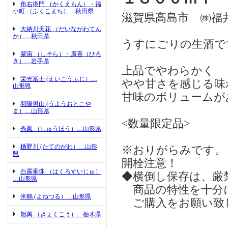
角右衛門 （かくえもん）・福
小町 （ふくこまち）…秋田県
滋賀県高島市 ㈱福
大納川天花 （だいながわてん
か）…秋田県
うすにごりの生酒で
紫宙 （しそら）・廣喜（ひろ
き）…岩手県
上品でやわらかく
栄光冨士 (えいこうふじ）…
やや甘さを感じる味
山形県
甘味のボリュームが
羽陽男山 (うようおとこや
ま）…山形県
<数量限定品>
秀鳳 （しゅうほう）…山形県
楯野川 (たてのがわ）…山形
※おりがらみです。
県
開栓注意！
白露垂珠 （はくろすいじゅ）
◆横倒し保存は、厳
…山形県
商品の特性を十分
米鶴 (よねつる）…山形県
ご購入をお願い致
旭興 （きょくこう）…栃木県