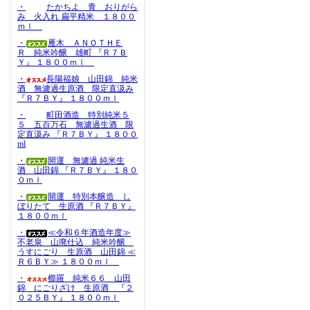
・
たかちよ 青 おりがら
み 火入れ 扁平精米 １８００
ｍｌ
・
雁木 ＡＮＯＴＨＥ
Ｒ 純米吟醸 雄町 『Ｒ７Ｂ
Ｙ』 １８００ｍｌ
・
長陽福娘 山田錦 純米
酒 無濾過生原酒 限定直汲み
『Ｒ７ＢＹ』 １８００ｍｌ
・
町田酒造 特別純米５
５ 五百万石 無濾過生酒 限
定直汲み 『Ｒ７ＢＹ』 １８００
ml
・
開運 無濾過 純米生
酒 山田錦 『Ｒ７ＢＹ』 １８０
０ｍｌ
・
開運 特別本醸造 し
ぼりたて 生原酒 『Ｒ７ＢＹ』
１８００ｍｌ
・
≪令和６年酒造年度≫
不老泉 山廃仕込 純米吟醸
うすにごり 生原酒 山田錦 ≪
Ｒ６ＢＹ≫ １８００ｍｌ
・
櫛羅 純米６６ 山田
錦 にごりざけ 生原酒 『２
０２５ＢＹ』 １８００ｍｌ