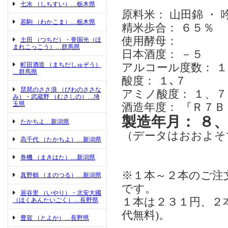
七水 （しちすい）…栃木県
原料米： 山田錦 ・ 
若駒 （わかこま）…栃木県
精米歩合： ６５％
使用酵母：
土田 （つちだ）・誉国光（ほ
まれこっこう）…群馬県
日本酒度： －５
町田酒造 （まちだしゅぞう）
アルコール度数： １
…群馬県
酸度： １､７
琵琶のささ浪 （びわのささな
アミノ酸度： １、７
み）・武蔵野 （むさしの）…埼
玉県
酒造年度： 『Ｒ７ＢＹ(
製造年月： ８
たかちよ…新潟県
（データはおおよそ
高千代 （たかちよ）…新潟県
巻機 （まきはた）…新潟県
※１本～２本のご注
真野鶴 （まのつる）…新潟県
です。
居谷里 （いやり）・北安大國
１本は２３１円、２
（ほくあんたいごく）…長野県
代無料)。
豊賀 （とよか）…長野県