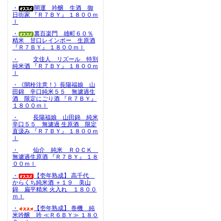
・
開運 吟醸 生酒 御
日街家 『Ｒ７ＢＹ』 １８００ｍ
ｌ
・
裏百楽門 雄町６０％
精米 甘口レインボー 生原酒
『Ｒ７ＢＹ』 １８００ｍｌ
・
文佳人 リズール 特別
純米酒 『Ｒ７ＢＹ』 １８００ｍ
ｌ
・《開栓注意！》長陽福娘 山
田錦 辛口純米５５ 無濾過生
酒 限定にごり酒 『Ｒ７ＢＹ』
１８００ｍｌ
・
長陽福娘 山田錦 純米
辛口５５ 無濾過 生原酒 限定
直汲み 『Ｒ７ＢＹ』 １８００ｍ
ｌ
・
仙介 純米 ＲＯＣＫ
無濾過生原酒 『Ｒ７ＢＹ』 １８
００ｍｌ
・
【壱年熟成】 高千代
からくち純米酒 ＋１９ 美山
錦 扁平精米 火入れ １８００
ｍｌ
・
【壱年熟成】 巻機 純
米吟醸 吟 ≪Ｒ６ＢＹ≫ １８０