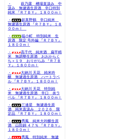
・
萩乃露 槽場直汲み 中
汲み 無濾過生原酒 辛口特別
純米 『Ｒ７ＢＹ』 １８００ｍｌ
・
超真野鶴 辛口純米
無濾過生原酒 『Ｒ７ＢＹ』 １８
００ｍｌ
・
福小町 特別純米 生
原酒 限定 号外編 『Ｒ７ＢＹ』
１８００ｍｌ
・
高千代 純米酒 扁平精
米 無調整生原酒 おおからく
ち＋１９ おりがらみ 『Ｒ７Ｂ
Ｙ』 １８００ｍｌ
・
大納川 天花 純米吟
醸 無濾過生原酒 ハートラベ
ル 『Ｒ７ＢＹ』 １８００ｍｌ
・
大納川 天花 特別純
米 無濾過生原酒 辛口 炎ラ
ベル 『Ｒ７ＢＹ』 １８００ｍｌ
・
三連星 無濾過生原
酒 純米直汲み ２０２６ 限
定品 『Ｒ７ＢＹ』 １８００ｍｌ
・
秀鳳 純米大吟醸生原
酒 山田錦 ４７％ 『Ｒ７ＢＹ』
１８００ｍｌ
・
秀鳳 特別純米 無濾