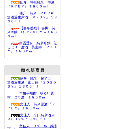
・
仙介 特別純米 樽酒
『Ｒ７ＢＹ』 １８００ｍｌ
・
仙介 純米 ＲＯＣＫ
無濾過生原酒 『Ｒ７ＢＹ』 １８
００ｍｌ
・
【壱年熟成】 巻機 純
米吟醸 吟 ≪Ｒ６ＢＹ≫ １８０
０ｍｌ
・
白露垂珠 純米吟醸 初
しぼり 生酒 美山錦 『Ｒ７Ｂ
Ｙ』 １８００ｍｌ
・
篠峯 純米 超辛口
無濾過生酒 山田錦 『２０２５
ＢＹ』 １８００ｍｌ
・
本格芋焼酎 明るい農
村 ２５度 １８００ｍｌ
・
文佳人 純米原酒 『Ｒ
７ＢＹ』 １８００ｍｌ
・
文佳人 辛口純米酒 ≪
Ｒ６ＢＹ≫ １８００ｍｌ
・
文佳人 リズール 純米