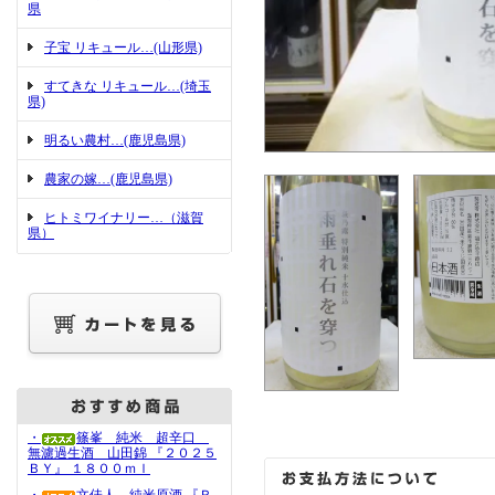
県
子宝 リキュール…(山形県)
すてきな リキュール…(埼玉
県)
明るい農村…(鹿児島県)
農家の嫁…(鹿児島県)
ヒトミワイナリー…（滋賀
県）
・
篠峯 純米 超辛口
無濾過生酒 山田錦 『２０２５
ＢＹ』 １８００ｍｌ