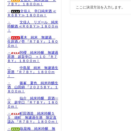
・
文佳人 純米原酒 『Ｒ
７ＢＹ』 １８００ｍｌ
ここに決済方法を入力します。
・
文佳人 辛口純米酒 ≪
Ｒ６ＢＹ≫ １８００ｍｌ
・
文佳人 リズール 純米
吟醸酒 ≪Ｒ６ＢＹ≫ １８００ｍ
ｌ
・
雁木 純米 無濾過
生原酒ノ壱 『Ｒ７ＢＹ』 １８０
０ｍｌ
・
阿櫻 純米吟醸 無濾過
原酒 超旨辛口 ＋１０ 『Ｒ７
ＢＹ』 １８００ｍｌ
・
中島屋 純米 無濾過生
原酒 『Ｒ７ＢＹ』 １８００ｍ
ｌ
・
篠峯 夏色 純米吟醸生
酒 山田錦 『２０２５ＢＹ』 １
８００ｍｌ
・
仙介 純米吟醸 原酒一
火 超辛口 『Ｒ７ＢＹ』 １８０
０ｍｌ
・
町田酒造 純米吟醸５
５ 雄町 無濾過生酒 限定直
汲み 『Ｒ７ＢＹ』 １８００ｍｌ
・
臥龍梅 純米吟醸 無